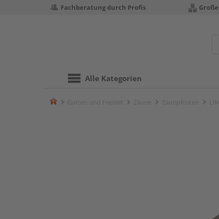
Fachberatung durch Profis
Große
Alle Kategorien
Home
Garten und Freizeit
Zäune
Zaunpfosten
LIM