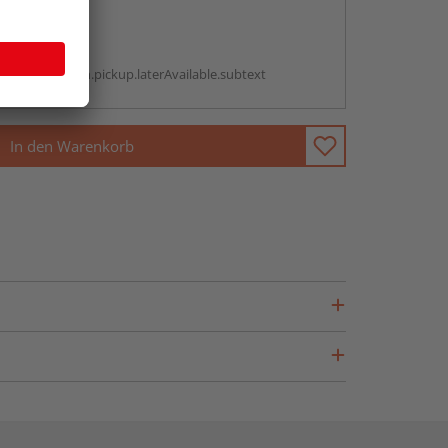
abholen
g:
antBox.option.pickup.laterAvailable.subtext
In den Warenkorb