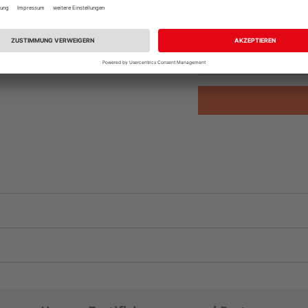
Beim Händler 
Auf Vorbestellun
vue.ads.priceMerch