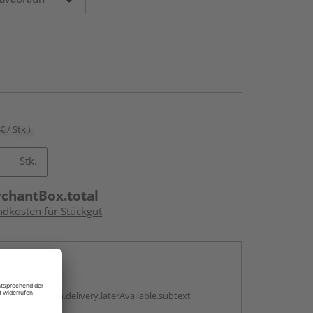
€ / Stk.)
Stk.
rchantBox.total
ndkosten für Stückgut
en
g:
antBox.option.delivery.laterAvailable.subtext