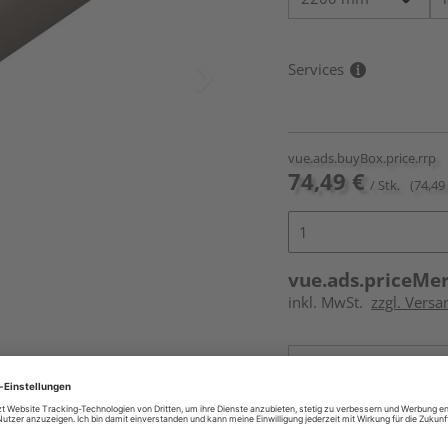
Services
vue.ads.buyBox.price.rrp
74,49 €
/ Stk.
(74,49 
vue.ads.priceMe
inkl. MwSt.
zzgl. Versa
Online bestell
Auf Vorbestellun
vue.ads.priceMerch