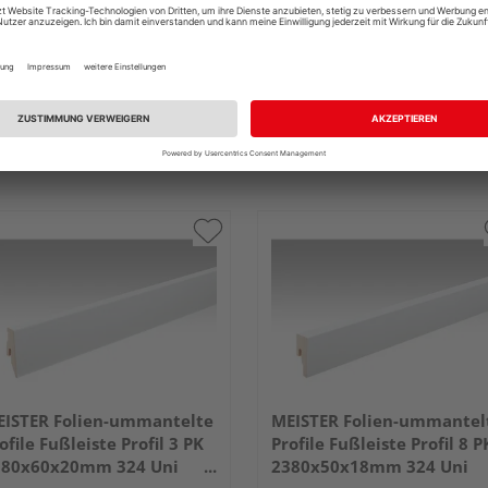
ISTER Folien-ummantelte
MEISTER Folien-ummantel
ofile Fußleiste Profil 3 PK
Profile Fußleiste Profil 8 P
380x60x20mm 324 Uni
2380x50x18mm 324 Uni