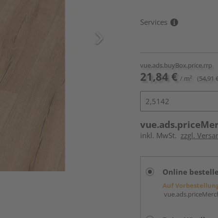
Services
vue.ads.buyBox.price.rrp
21,84 €
/ m²
(54,91 
vue.ads.priceMe
inkl. MwSt.
zzgl. Versa
Online bestell
Auf Vorbestellun
vue.ads.priceMerch