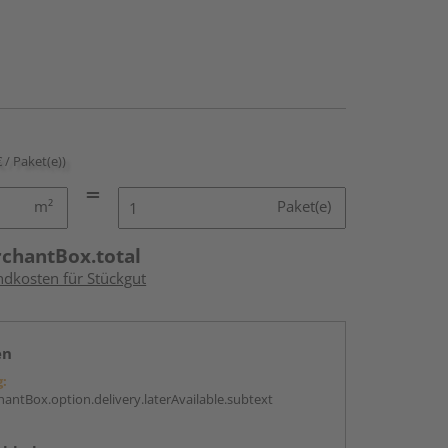
€ / Paket(e))
m²
Paket(e)
rchantBox.total
ndkosten für Stückgut
en
g:
antBox.option.delivery.laterAvailable.subtext