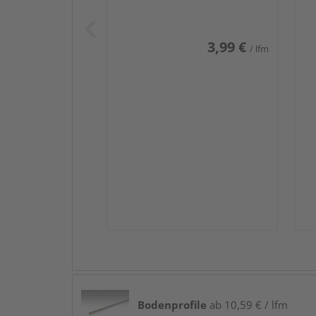
Weiß DF (RAL 9016)
we
3,99 €
/ lfm
Bodenprofile
ab 10,59 € / lfm