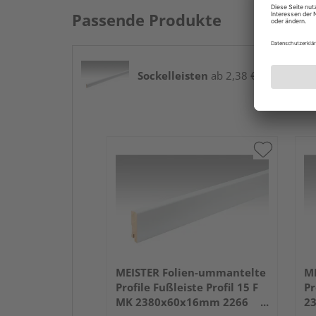
Passende Produkte
Sockelleisten
ab 2,38 € / lfm
MEISTER Folien-ummantelte
ME
Profile Fußleiste Profil 15 F
Pr
MK 2380x60x16mm 2266
2