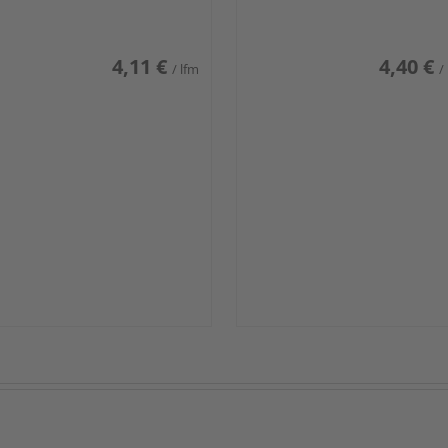
iß glänzend DF
weiß glänzend DF
4,11 €
4,40 €
/ lfm
/