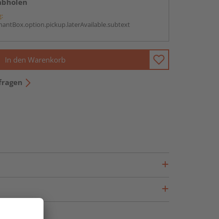
abholen
g:
antBox.option.pickup.laterAvailable.subtext
In den Warenkorb
fragen