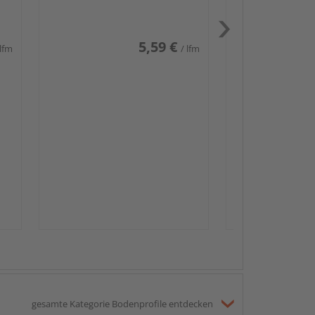
weiß glänzend DF
5,59 €
 lfm
/ lfm
Passendes Zube
Sockelleis
gesamte Kategorie Bodenprofile entdecken