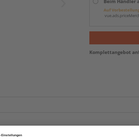
Beim Händler 
Auf Vorbestellun
vue.ads.priceMerch
Komplettangebot an