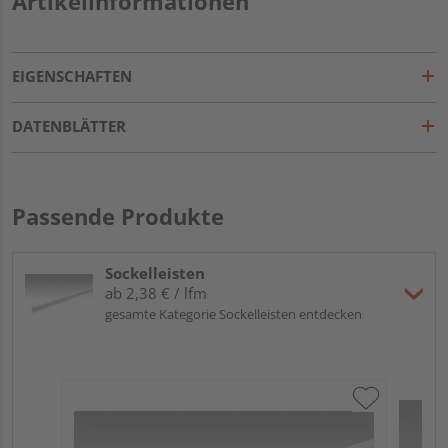
Artikelinformationen
EIGENSCHAFTEN
DATENBLÄTTER
Passende Produkte
Sockelleisten
ab 2,38 € / lfm
gesamte Kategorie Sockelleisten entdecken
ME
Fu