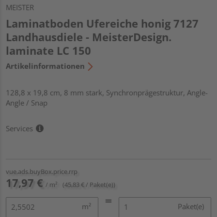
MEISTER
Laminatboden Ufereiche honig 7127
Landhausdiele - MeisterDesign.
laminate LC 150
Artikelinformationen
128,8 x 19,8 cm, 8 mm stark, Synchronprägestruktur, Angle-
Angle / Snap
Services
vue.ads.buyBox.price.rrp
17,97 €
/ m²
(45,83 € / Paket(e))
m²
Paket(e)