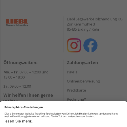
Liebl Sägewerk-Holzhandlung KG
Zur Kehrmühle 3
85435 Erding / Kehr
Öffnungszeiten:
Zahlungsarten
Mo. – Fr.
07:00 – 12:00 und
PayPal
13:00 – 18:00
Onlineüberweisung
Sa.
09:00 – 12:00
Kreditkarte
Wir helfen Ihnen gerne
Rechnung*
weiter
Tel.:
+49 8122 14197
*Bonität vorausgesetzt
E-Mail:
vertrieb@holz-liebl.de
Versand
Versandkosten