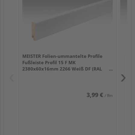
32
MEISTER Folien-ummantelte Profile
Fußleiste Profil 15 F MK
2380x60x16mm 2266 Weiß DF (RAL
9016)
3,99 €
/ lfm