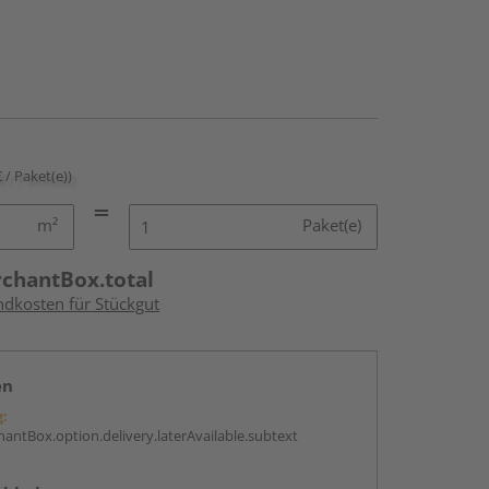
€ / Paket(e))
m²
Paket(e)
rchantBox.total
ndkosten für Stückgut
en
g:
antBox.option.delivery.laterAvailable.subtext