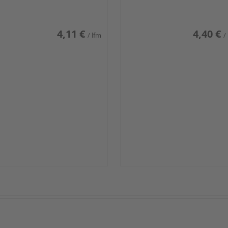
iß glänzend DF
weiß glänzend DF
4,11 €
4,40 €
/ lfm
/