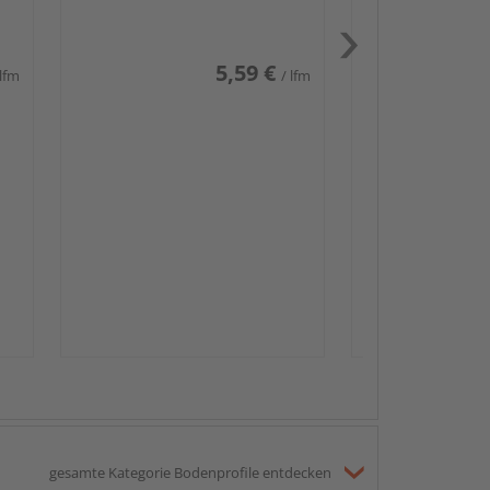
weiß glänzend DF
5,59 €
 lfm
/ lfm
Passendes Zube
Sockelleis
gesamte Kategorie Bodenprofile entdecken