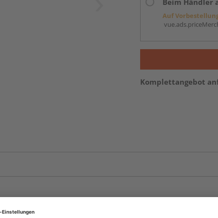
Beim Händler 
Auf Vorbestellun
vue.ads.priceMerch
Komplettangebot an