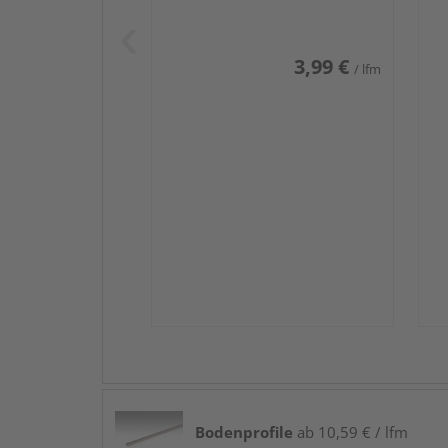
Weiß DF (RAL 9016)
we
3,99 €
/ lfm
Bodenprofile
ab 10,59 € / lfm