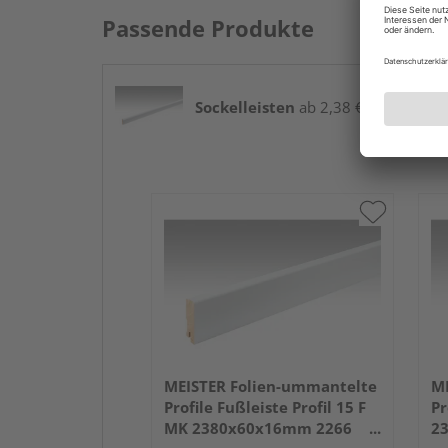
Passende Produkte
Sockelleisten
ab 2,38 € / lfm
MEISTER Folien-ummantelte
ME
Profile Fußleiste Profil 15 F
Pr
MK 2380x60x16mm 2266
2