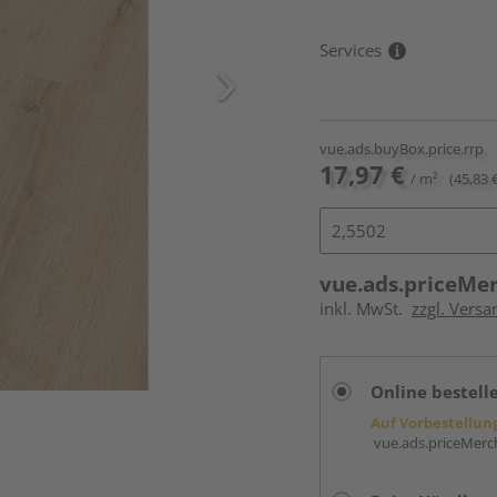
Services
vue.ads.buyBox.price.rrp
17,97 €
/ m²
(45,83 
vue.ads.priceMe
inkl. MwSt.
zzgl. Versa
Online bestell
Auf Vorbestellun
vue.ads.priceMerch