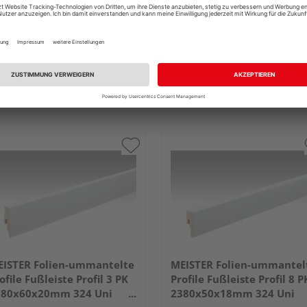
ISTER Folien-ummantelte
MEISTER Folien-ummantel
ofile Fußleiste Profil 3 PK
Profile Fußleiste Profil 8 P
380x60x20mm 324 Uni
2380x50x18mm 324 Uni