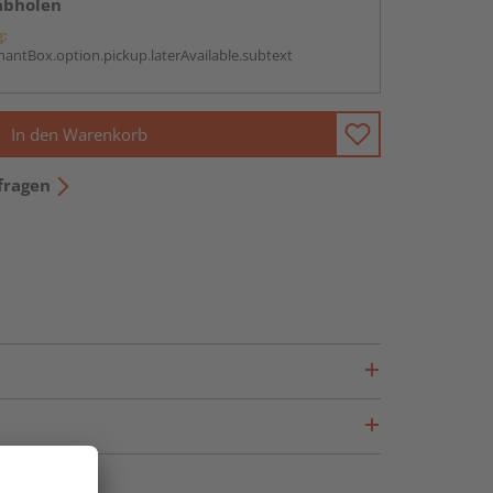
abholen
g:
antBox.option.pickup.laterAvailable.subtext
In den Warenkorb
fragen