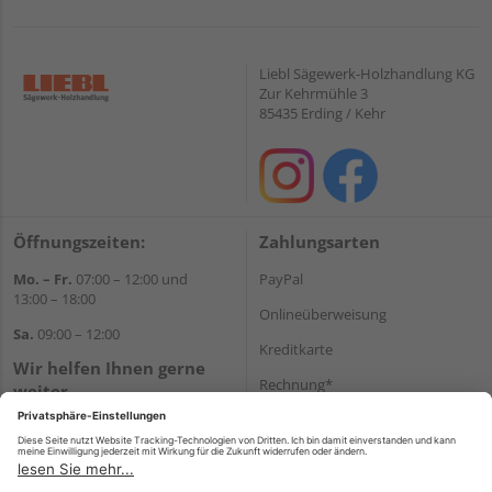
Liebl Sägewerk-Holzhandlung KG
Zur Kehrmühle 3
85435 Erding / Kehr
Öffnungszeiten:
Zahlungsarten
Mo. – Fr.
07:00 – 12:00 und
PayPal
13:00 – 18:00
Onlineüberweisung
Sa.
09:00 – 12:00
Kreditkarte
Wir helfen Ihnen gerne
Rechnung*
weiter
Tel.:
+49 8122 14197
*Bonität vorausgesetzt
E-Mail:
vertrieb@holz-liebl.de
Versand
Versandkosten