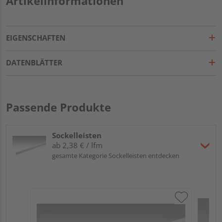
Artikelinformationen
EIGENSCHAFTEN
DATENBLÄTTER
Passende Produkte
Sockelleisten
ab 2,38 € / lfm
gesamte Kategorie Sockelleisten entdecken
ME
Fu