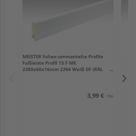
32
MEISTER Folien-ummantelte Profile
Fußleiste Profil 15 F MK
2380x60x16mm 2266 Weiß DF (RAL
9016)
3,99 €
/ lfm