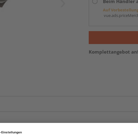
Beim Händler 
Auf Vorbestellun
vue.ads.priceMerch
Komplettangebot an