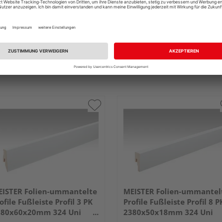
ISTER Folien-ummantelte
MEISTER Folien-ummantel
ofile Fußleiste Profil 3 PK
Profile Fußleiste Profil 8 P
380x60x20mm 324 Uni
2380x50x18mm 324 Uni