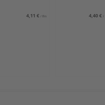
iß glänzend DF
weiß glänzend DF
4,11 €
4,40 €
/ lfm
/