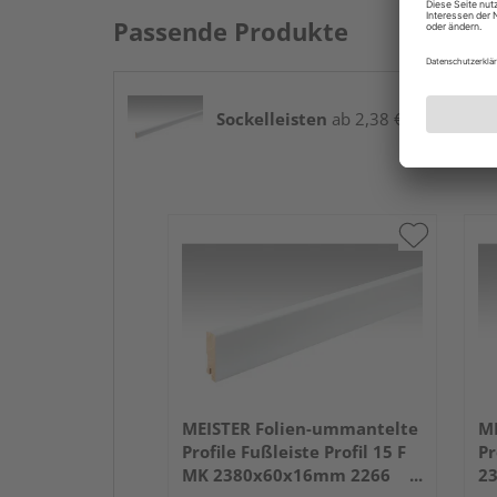
Passende Produkte
Sockelleisten
ab 2,38 € / lfm
MEISTER Folien-ummantelte
ME
Profile Fußleiste Profil 15 F
Pr
MK 2380x60x16mm 2266
2