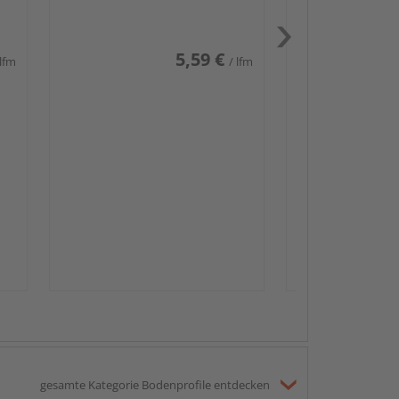
weiß glänzend DF
5,59 €
 lfm
/ lfm
Passendes Zube
Sockelleis
gesamte Kategorie Bodenprofile entdecken