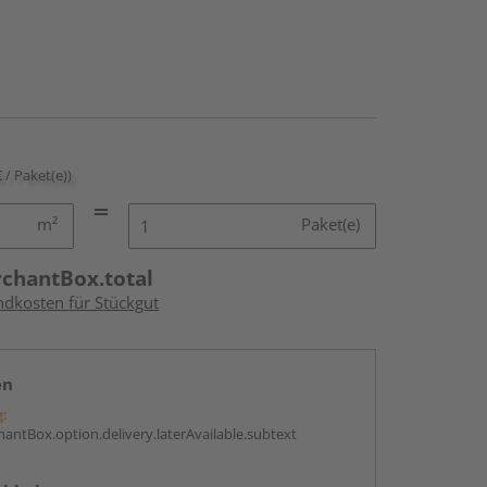
€ / Paket(e))
m²
Paket(e)
rchantBox.total
ndkosten für Stückgut
en
g:
antBox.option.delivery.laterAvailable.subtext