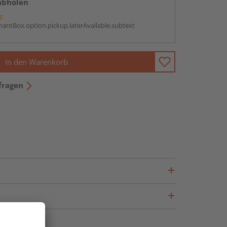
abholen
g:
antBox.option.pickup.laterAvailable.subtext
In den Warenkorb
fragen