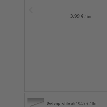
Weiß DF (RAL 9016)
we
3,99 €
/ lfm
Bodenprofile
ab 10,59 € / lfm