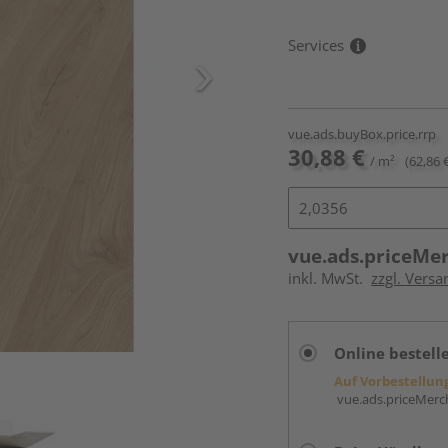
Services
vue.ads.buyBox.price.rrp
30,88 €
/ m²
(62,86 
vue.ads.priceMe
inkl. MwSt.
zzgl. Versa
Online bestell
Auf Vorbestellun
vue.ads.priceMerch