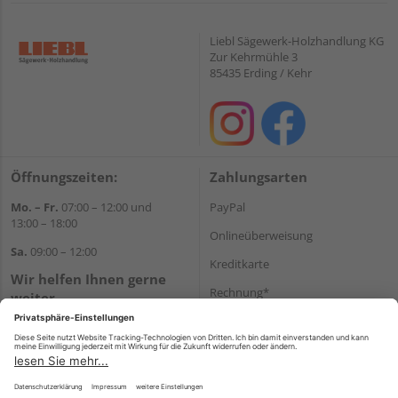
Liebl Sägewerk-Holzhandlung KG
Zur Kehrmühle 3
85435 Erding / Kehr
Öffnungszeiten:
Zahlungsarten
Mo. – Fr.
07:00 – 12:00 und
PayPal
13:00 – 18:00
Onlineüberweisung
Sa.
09:00 – 12:00
Kreditkarte
Wir helfen Ihnen gerne
Rechnung*
weiter
Tel.:
+49 8122 14197
*Bonität vorausgesetzt
E-Mail:
vertrieb@holz-liebl.de
Versand
Versandkosten