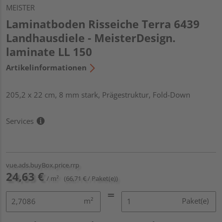
MEISTER
Laminatboden Risseiche Terra 6439
Landhausdiele - MeisterDesign.
laminate LL 150
Artikelinformationen
205,2 x 22 cm, 8 mm stark, Prägestruktur, Fold-Down
Services
vue.ads.buyBox.price.rrp
24,63 €
/ m²
(66,71 € / Paket(e))
m²
Paket(e)