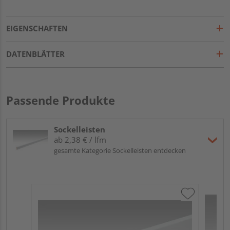
EIGENSCHAFTEN
DATENBLÄTTER
Passende Produkte
Sockelleisten
ab 2,38 € / lfm
gesamte Kategorie Sockelleisten entdecken
ME
Fu
32