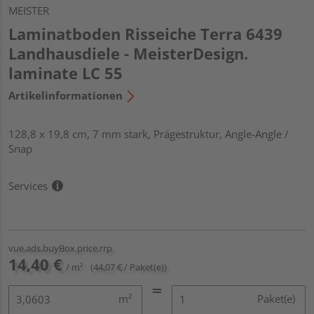
MEISTER
Laminatboden Risseiche Terra 6439
Landhausdiele - MeisterDesign.
laminate LC 55
Artikelinformationen
128,8 x 19,8 cm, 7 mm stark, Prägestruktur, Angle-Angle /
Snap
Services
vue.ads.buyBox.price.rrp
14,40 €
/ m²
(44,07 € / Paket(e))
m²
Paket(e)