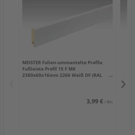
Fu
32
MEISTER Folien-ummantelte Profile
Fußleiste Profil 15 F MK
2380x60x16mm 2266 Weiß DF (RAL
9016)
3,99 €
/ lfm