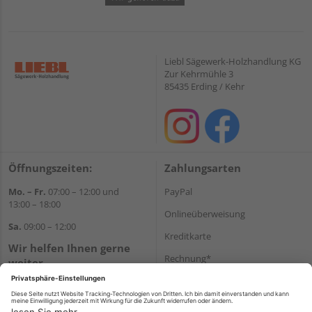
Liebl Sägewerk-Holzhandlung KG
Zur Kehrmühle 3
85435 Erding / Kehr
Öffnungszeiten:
Zahlungsarten
Mo. – Fr.
07:00 – 12:00 und
PayPal
13:00 – 18:00
Onlineüberweisung
Sa.
09:00 – 12:00
Kreditkarte
Wir helfen Ihnen gerne
Rechnung*
weiter
Tel.:
+49 8122 14197
*Bonität vorausgesetzt
E-Mail:
vertrieb@holz-liebl.de
Versand