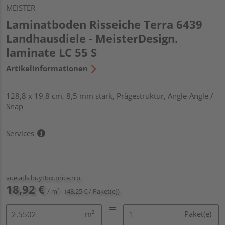
MEISTER
Laminatboden Risseiche Terra 6439
Landhausdiele - MeisterDesign.
laminate LC 55 S
Artikelinformationen
128,8 x 19,8 cm, 8,5 mm stark, Prägestruktur, Angle-Angle /
Snap
Services
vue.ads.buyBox.price.rrp
18,92 €
/ m²
(48,25 € / Paket(e))
m²
Paket(e)