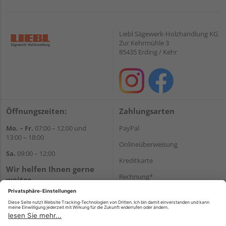
Liebl Sägewerk-Holzhandlung KG
Zur Kehrmühle 3
85435 Erding / Kehr
Öffnungszeiten:
Zahlungsarten
Mo. – Fr.
07:00 – 12:00 und
PayPal
13:00 – 18:00
Onlineüberweisung
Sa.
09:00 – 12:00
Kreditkarte
Wir helfen Ihnen gerne
Rechnung*
weiter
Tel.:
+49 8122 14197
*Bonität vorausgesetzt
E-Mail:
vertrieb@holz-liebl.de
Versand
Versandkosten