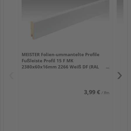
32
MEISTER Folien-ummantelte Profile
Fußleiste Profil 15 F MK
2380x60x16mm 2266 Weiß DF (RAL
9016)
3,99 €
/ lfm