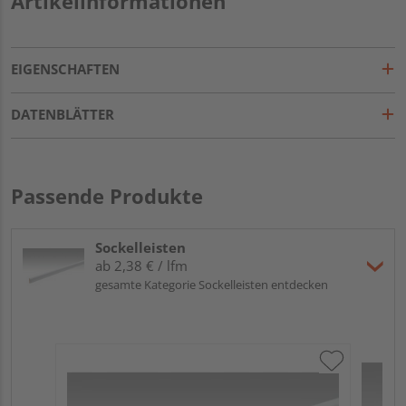
Artikelinformationen
EIGENSCHAFTEN
DATENBLÄTTER
Passende Produkte
Sockelleisten
ab 2,38 € / lfm
gesamte Kategorie Sockelleisten entdecken
ME
Fu