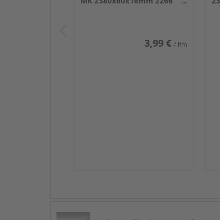
MK 2380x60x16mm 2266
2
Weiß DF (RAL 9016)
we
3,99 €
/ lfm