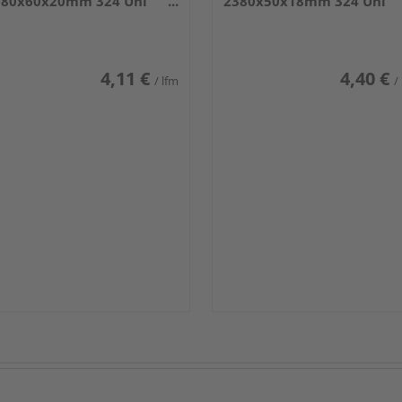
380x60x20mm 324 Uni
2380x50x18mm 324 Uni
iß glänzend DF
weiß glänzend DF
4,11 €
4,40 €
/ lfm
/