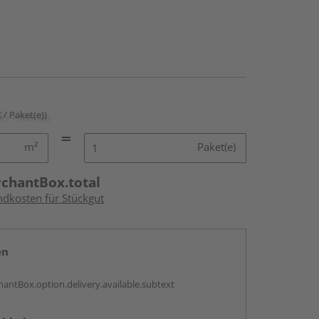
€ / Paket(e))
m²
Paket(e)
rchantBox.total
ndkosten für Stückgut
en
antBox.option.delivery.available.subtext