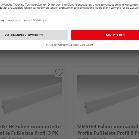
ISTER Folien-ummantelte
MEISTER Folien-ummantel
ofile Fußleiste Profil 3 PK
Profile Fußleiste Profil 8 P