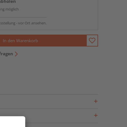
abholen
ng möglich
sstellung - vor Ort ansehen.
In den Warenkorb
fragen