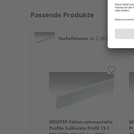
Passende Produkte
Sockelleisten
ab 2,38 € / lfm
MEISTER Folien-ummantelte
ME
Profile Fußleiste Profil 15 F
Pr