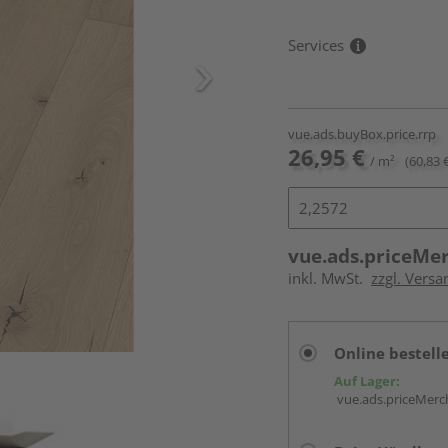
Services
vue.ads.buyBox.price.rrp
26,95 €
/ m²
(60,83 
vue.ads.priceMe
inkl. MwSt.
zzgl. Versa
Online bestell
Auf Lager:
vue.ads.priceMerch