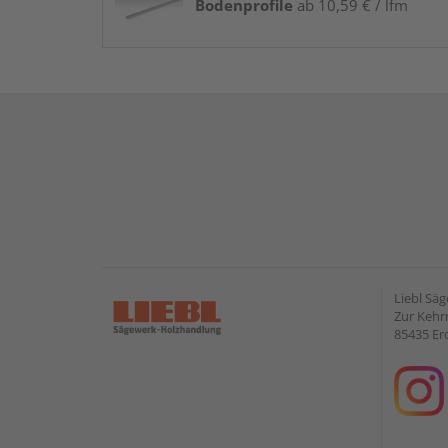
Bodenprofile
ab 10,59 € / lfm
Liebl Sä
Zur Kehr
85435 Er