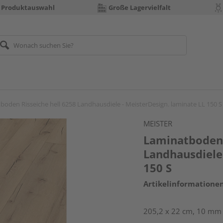
 Produktauswahl
Große Lagervielfalt
boden Risseiche hell 6258 Landhausdiele - MeisterDesign. laminate LL 150 S
MEISTER
Laminatboden 
Landhausdiele 
150 S
Artikelinformatione
205,2 x 22 cm, 10 mm 