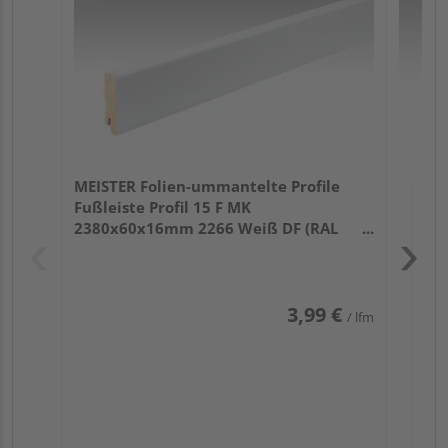
32
MEISTER Folien-ummantelte Profile
Fußleiste Profil 15 F MK
2380x60x16mm 2266 Weiß DF (RAL
9016)
3,99 €
/ lfm