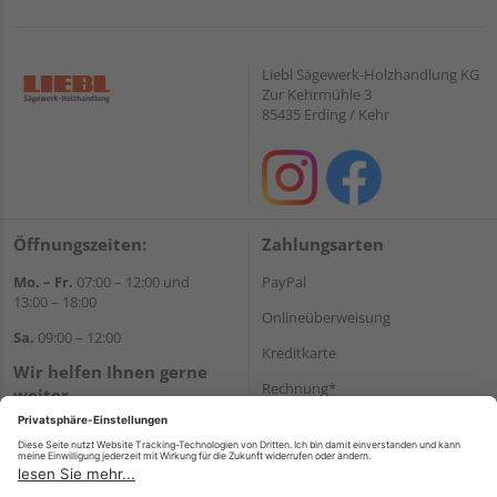
Liebl Sägewerk-Holzhandlung KG
Zur Kehrmühle 3
85435 Erding / Kehr
Öffnungszeiten:
Zahlungsarten
Mo. – Fr.
07:00 – 12:00 und
PayPal
13:00 – 18:00
Onlineüberweisung
Sa.
09:00 – 12:00
Kreditkarte
Wir helfen Ihnen gerne
Rechnung*
weiter
Tel.:
+49 8122 14197
*Bonität vorausgesetzt
E-Mail:
vertrieb@holz-liebl.de
Versand
Versandkosten