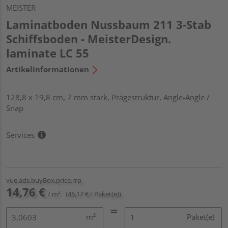
MEISTER
Laminatboden Nussbaum 211 3-Stab
Schiffsboden - MeisterDesign.
laminate LC 55
Artikelinformationen
128,8 x 19,8 cm, 7 mm stark, Prägestruktur, Angle-Angle /
Snap
Services
vue.ads.buyBox.price.rrp
14,76 €
/ m²
(45,17 € / Paket(e))
m²
Paket(e)