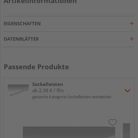
Artikelinformationen
EIGENSCHAFTEN
DATENBLÄTTER
Passende Produkte
Sockelleisten
ab 2,38 € / lfm
gesamte Kategorie Sockelleisten entdecken
ME
Fu