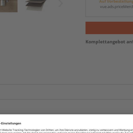
Auf Vorbestellun
vue.ads.priceMerch
Komplettangebot an