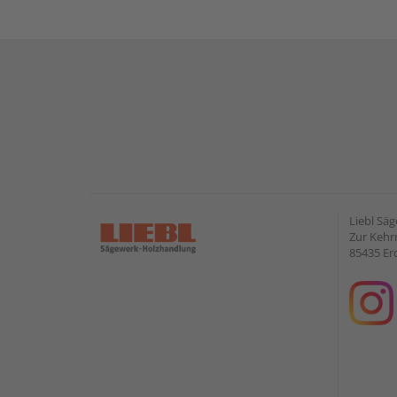
Liebl Sä
Zur Kehr
85435 Er