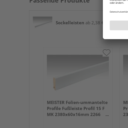
Passende Produkte
Sockelleisten
ab 2,38 € / lfm
MEISTER Folien-ummantelte
ME
Profile Fußleiste Profil 15 F
Pr
MK 2380x60x16mm 2266
2
Weiß DF (RAL 9016)
we