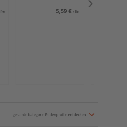
5,59 €
 lfm
/ lfm
Passendes Zube
Sockelleis
gesamte Kategorie Bodenprofile entdecken