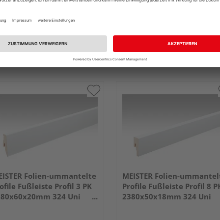
ISTER Folien-ummantelte
MEISTER Folien-ummantel
ofile Fußleiste Profil 3 PK
Profile Fußleiste Profil 8 P
380x60x20mm 324 Uni
2380x50x18mm 324 Uni
iß glänzend DF
weiß glänzend DF