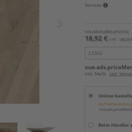
Services
vue.ads.buyBox.price.rrp
18,92 €
/ m²
(48,25 
vue.ads.priceMe
inkl. MwSt.
zzgl. Versa
Online bestell
Auf Vorbestellun
vue.ads.priceMerch
Beim Händler 