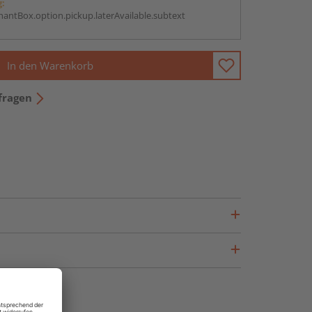
g:
antBox.option.pickup.laterAvailable.subtext
In den Warenkorb
fragen