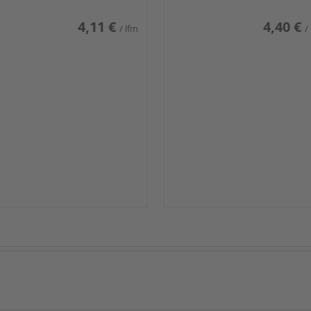
4,11 €
4,40 €
/ lfm
/