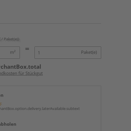
€ / Paket(e))
m²
Paket(e)
rchantBox.total
ndkosten für Stückgut
en
g:
antBox.option.delivery.laterAvailable.subtext
abholen