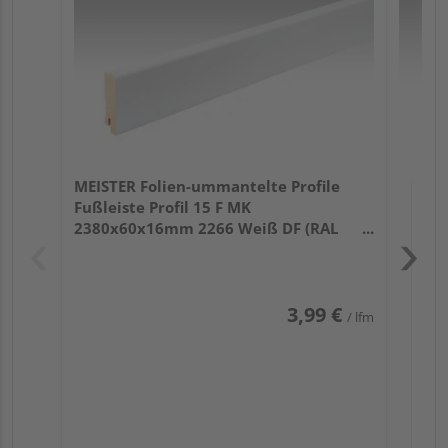
32
MEISTER Folien-ummantelte Profile
Fußleiste Profil 15 F MK
2380x60x16mm 2266 Weiß DF (RAL
9016)
3,99 €
/ lfm