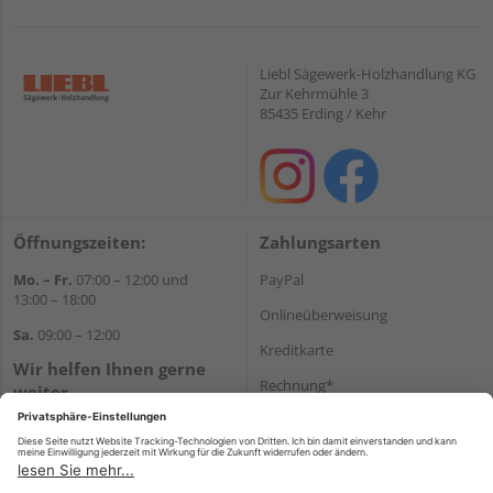
Liebl Sägewerk-Holzhandlung KG
Zur Kehrmühle 3
85435 Erding / Kehr
Öffnungszeiten:
Zahlungsarten
Mo. – Fr.
07:00 – 12:00 und
PayPal
13:00 – 18:00
Onlineüberweisung
Sa.
09:00 – 12:00
Kreditkarte
Wir helfen Ihnen gerne
Rechnung*
weiter
Tel.:
+49 8122 14197
*Bonität vorausgesetzt
E-Mail:
vertrieb@holz-liebl.de
Versand
Versandkosten