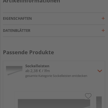
Artikelinformationen
EIGENSCHAFTEN
DATENBLÄTTER
Passende Produkte
Sockelleisten
ab 2,38 € / lfm
gesamte Kategorie Sockelleisten entdecken
ME
Fu