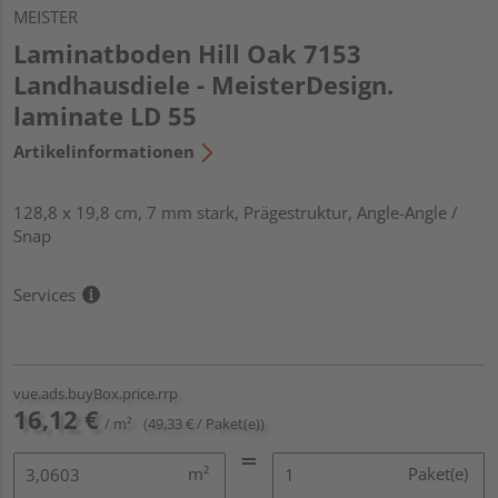
MEISTER
Laminatboden Hill Oak 7153
Landhausdiele - MeisterDesign.
laminate LD 55
Artikelinformationen
128,8 x 19,8 cm, 7 mm stark, Prägestruktur, Angle-Angle /
Snap
Services
vue.ads.buyBox.price.rrp
16,12 €
/ m²
(49,33 € / Paket(e))
m²
Paket(e)