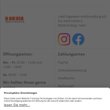
Liebl Sägewerk-Holzhandlung KG
Zur Kehrmühle 3
85435 Erding / Kehr
Öffnungszeiten:
Zahlungsarten
Mo. – Fr.
07:00 – 12:00 und
PayPal
13:00 – 18:00
Onlineüberweisung
Sa.
09:00 – 12:00
Kreditkarte
Wir helfen Ihnen gerne
Rechnung*
weiter
Tel.:
+49 8122 14197
*Bonität vorausgesetzt
E-Mail:
vertrieb@holz-liebl.de
Versand
Versandkosten