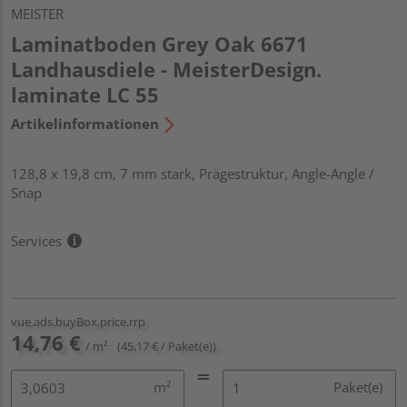
MEISTER
Laminatboden Grey Oak 6671
Landhausdiele - MeisterDesign.
laminate LC 55
Artikelinformationen
128,8 x 19,8 cm, 7 mm stark, Prägestruktur, Angle-Angle /
Snap
Services
vue.ads.buyBox.price.rrp
14,76 €
/ m²
(45,17 € / Paket(e))
m²
Paket(e)