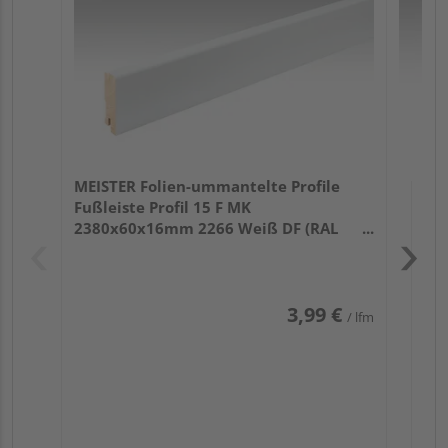
32
MEISTER Folien-ummantelte Profile
Fußleiste Profil 15 F MK
2380x60x16mm 2266 Weiß DF (RAL
9016)
3,99 €
/ lfm