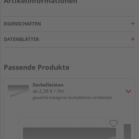
Artikelinformationen
EIGENSCHAFTEN
DATENBLÄTTER
Passende Produkte
Sockelleisten
ab 2,38 € / lfm
gesamte Kategorie Sockelleisten entdecken
ME
Fu