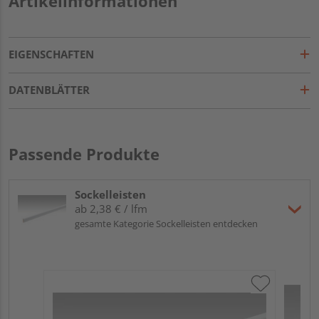
Artikelinformationen
EIGENSCHAFTEN
DATENBLÄTTER
Passende Produkte
Sockelleisten
ab 2,38 € / lfm
gesamte Kategorie Sockelleisten entdecken
ME
Fu