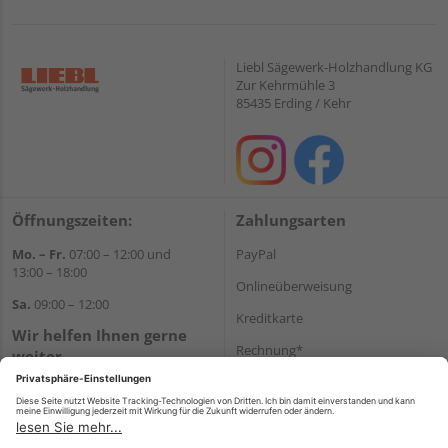
Liebl Sägewerk-Holzhandlung KG
Zur Kehrmühle 3
85435 Erding / Kehr
Öffnungszeiten:
Zahlungsarten
Mo. – Fr.
07:00 – 12:00 und
PayPal
13:00 – 18:00
Onlineüberweisung
Sa.
09:00 – 12:00
Kreditkarte
Wir helfen Ihnen gerne
Rechnung*
weiter
Tel.:
+49 8122 14197
*Bonität vorausgesetzt
E-Mail:
vertrieb@holz-liebl.de
Versand
Versandkosten