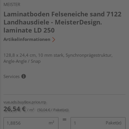
MEISTER
Laminatboden Felseneiche sand 7122
Landhausdiele - MeisterDesign.
laminate LD 250
Artikelinformationen
128,8 x 24,4 cm, 10 mm stark, Synchronprägestruktur,
Angle-Angle / Snap
Services
vue.ads.buyBox.price.rrp
26,54 €
/ m²
(50,04 € / Paket(e))
m²
Paket(e)