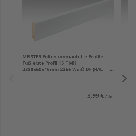
32
MEISTER Folien-ummantelte Profile
Fußleiste Profil 15 F MK
2380x60x16mm 2266 Weiß DF (RAL
9016)
3,99 €
/ lfm