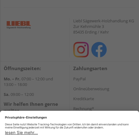
Liebl Sägewerk-Holzhandlung KG
Zur Kehrmühle 3
85435 Erding / Kehr
Öffnungszeiten:
Zahlungsarten
Mo. – Fr.
07:00 – 12:00 und
PayPal
13:00 – 18:00
Onlineüberweisung
Sa.
09:00 – 12:00
Kreditkarte
Wir helfen Ihnen gerne
Rechnung*
weiter
Tel.:
+49 8122 14197
*Bonität vorausgesetzt
E-Mail:
vertrieb@holz-liebl.de
Versand
Versandkosten