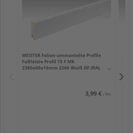
32
MEISTER Folien-ummantelte Profile
Fußleiste Profil 15 F MK
2380x60x16mm 2266 Weiß DF (RAL
9016)
3,99 €
/ lfm