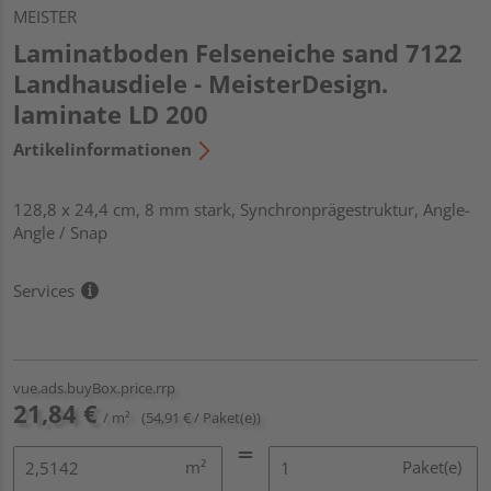
MEISTER
Laminatboden Felseneiche sand 7122
Landhausdiele - MeisterDesign.
laminate LD 200
Artikelinformationen
128,8 x 24,4 cm, 8 mm stark, Synchronprägestruktur, Angle-
Angle / Snap
Services
vue.ads.buyBox.price.rrp
21,84 €
/ m²
(54,91 € / Paket(e))
m²
Paket(e)