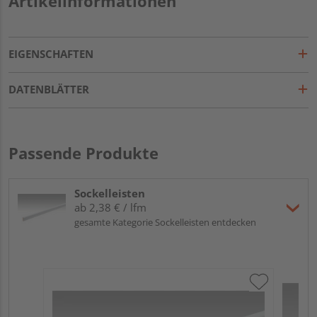
Artikelinformationen
EIGENSCHAFTEN
DATENBLÄTTER
Passende Produkte
Sockelleisten
ab 2,38 € / lfm
gesamte Kategorie Sockelleisten entdecken
ME
Fu