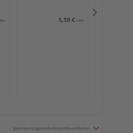
weiß glänzend DF
5,59 €
 lfm
/ lfm
Passendes Zube
Sockelleis
gesamte Kategorie Bodenprofile entdecken