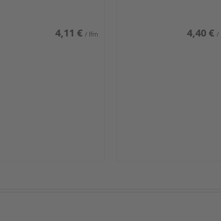
iß glänzend DF
weiß glänzend DF
4,11 €
4,40 €
/ lfm
/