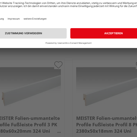
ISTER Folien-ummantelte
MEISTER Folien-ummantel
ofile Fußleiste Profil 3 PK
Profile Fußleiste Profil 8 P
380x60x20mm 324 Uni
2380x50x18mm 324 Uni