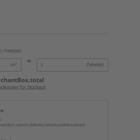
€ / Paket(e))
m²
Paket(e)
rchantBox.total
ndkosten für Stückgut
en
g:
antBox.option.delivery.laterAvailable.subtext