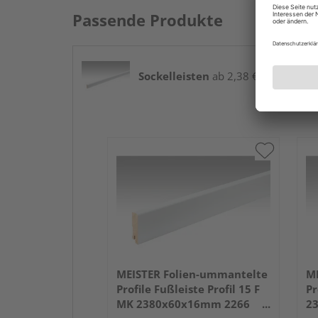
Passende Produkte
Sockelleisten
ab 2,38 € / lfm
MEISTER Folien-ummantelte
ME
Profile Fußleiste Profil 15 F
Pr
MK 2380x60x16mm 2266
2