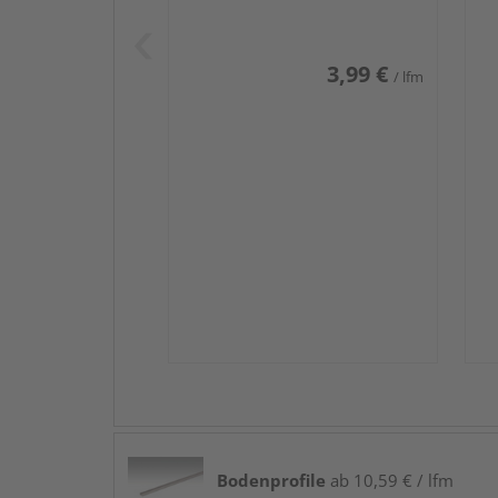
Weiß DF (RAL 9016)
we
3,99 €
/ lfm
Bodenprofile
ab 10,59 € / lfm