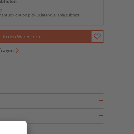
abholen
g:
antBox.option.pickup.laterAvailable.subtext
In den Warenkorb
fragen