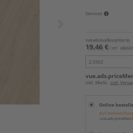
Services
vue.ads.buyBox.price.rrp
19,46 €
/ m²
(49,63 
vue.ads.priceMe
inkl. MwSt.
zzgl. Versa
Online bestell
Auf Vorbestellun
vue.ads.priceMerch