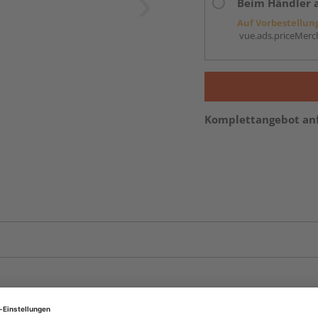
Beim Händler 
Auf Vorbestellun
vue.ads.priceMerch
Komplettangebot an