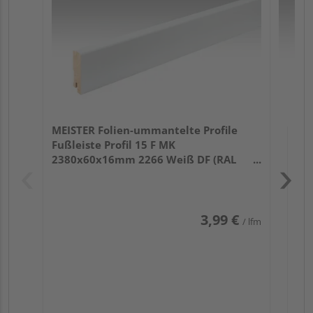
32
MEISTER Folien-ummantelte Profile
Fußleiste Profil 15 F MK
2380x60x16mm 2266 Weiß DF (RAL
9016)
3,99 €
/ lfm