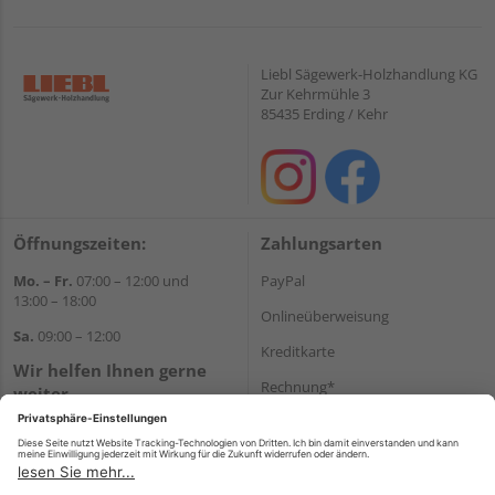
Liebl Sägewerk-Holzhandlung KG
Zur Kehrmühle 3
85435 Erding / Kehr
Öffnungszeiten:
Zahlungsarten
Mo. – Fr.
07:00 – 12:00 und
PayPal
13:00 – 18:00
Onlineüberweisung
Sa.
09:00 – 12:00
Kreditkarte
Wir helfen Ihnen gerne
Rechnung*
weiter
Tel.:
+49 8122 14197
*Bonität vorausgesetzt
E-Mail:
vertrieb@holz-liebl.de
Versand
Versandkosten