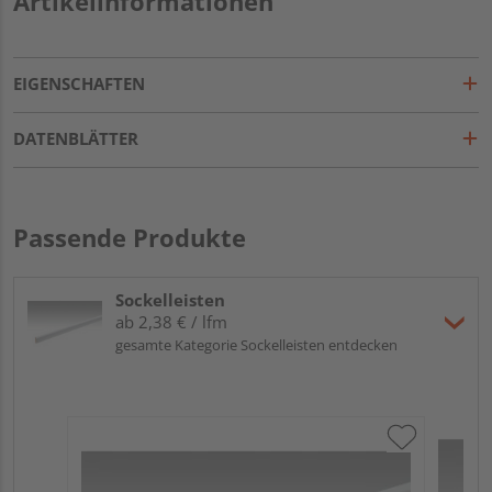
Artikelinformationen
EIGENSCHAFTEN
DATENBLÄTTER
Passende Produkte
Sockelleisten
ab 2,38 € / lfm
gesamte Kategorie Sockelleisten entdecken
ME
Fu