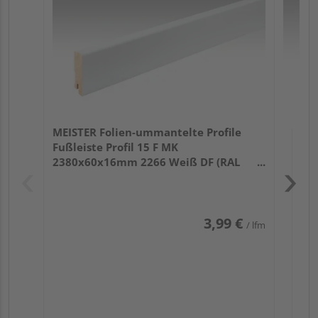
32
MEISTER Folien-ummantelte Profile
Fußleiste Profil 15 F MK
2380x60x16mm 2266 Weiß DF (RAL
9016)
3,99 €
/ lfm