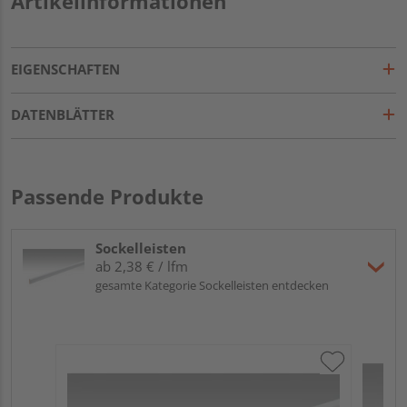
Artikelinformationen
EIGENSCHAFTEN
DATENBLÄTTER
Passende Produkte
Sockelleisten
ab 2,38 € / lfm
gesamte Kategorie Sockelleisten entdecken
ME
Fu