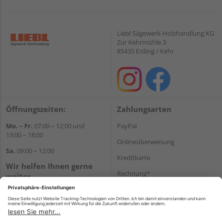
Liebl Sägewerk-Holzhandlung KG
Zur Kehrmühle 3
85435 Erding / Kehr
Öffnungszeiten:
Zahlungsarten
Mo. – Fr.
07:00 – 12:00 und
PayPal
13:00 – 18:00
Onlineüberweisung
Sa.
09:00 – 12:00
Kreditkarte
Wir helfen Ihnen gerne
Rechnung*
weiter
Tel.:
+49 8122 14197
*Bonität vorausgesetzt
E-Mail:
vertrieb@holz-liebl.de
Versand
Versandkosten