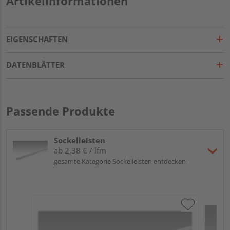
Artikelinformationen
EIGENSCHAFTEN
DATENBLÄTTER
Passende Produkte
Sockelleisten
ab 2,38 € / lfm
gesamte Kategorie Sockelleisten entdecken
ME
Fu