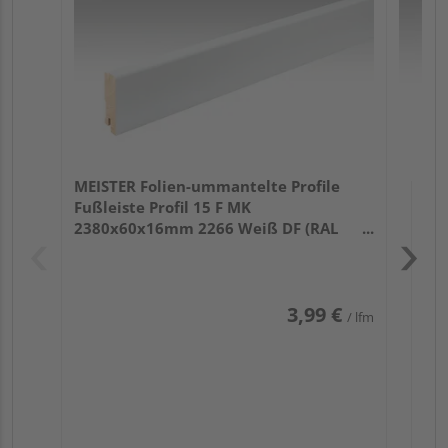
32
MEISTER Folien-ummantelte Profile
Fußleiste Profil 15 F MK
2380x60x16mm 2266 Weiß DF (RAL
9016)
3,99 €
/ lfm