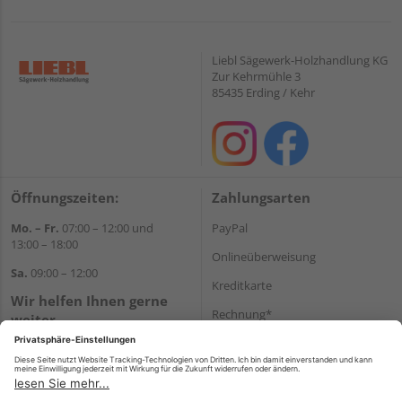
Liebl Sägewerk-Holzhandlung KG
Zur Kehrmühle 3
85435 Erding / Kehr
Öffnungszeiten:
Zahlungsarten
Mo. – Fr.
07:00 – 12:00 und
PayPal
13:00 – 18:00
Onlineüberweisung
Sa.
09:00 – 12:00
Kreditkarte
Wir helfen Ihnen gerne
Rechnung*
weiter
Tel.:
+49 8122 14197
*Bonität vorausgesetzt
E-Mail:
vertrieb@holz-liebl.de
Versand
Versandkosten