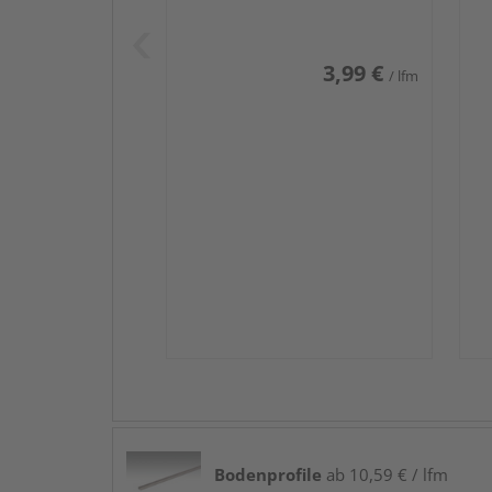
Weiß DF (RAL 9016)
we
3,99 €
/ lfm
Bodenprofile
ab 10,59 € / lfm