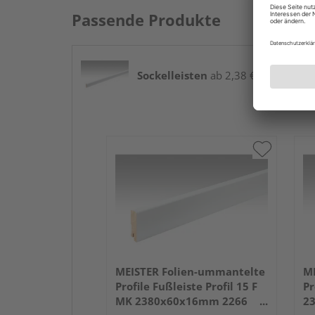
Passende Produkte
Sockelleisten
ab 2,38 € / lfm
MEISTER Folien-ummantelte
ME
Profile Fußleiste Profil 15 F
Pr
MK 2380x60x16mm 2266
2