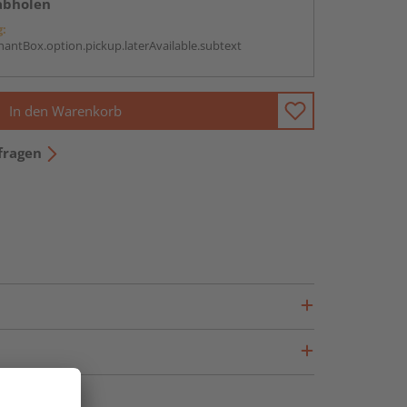
abholen
g:
antBox.option.pickup.laterAvailable.subtext
In den Warenkorb
fragen