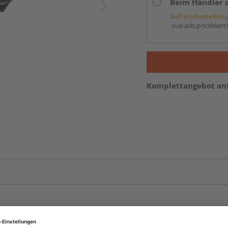
Beim Händler 
Auf Vorbestellun
vue.ads.priceMerch
Komplettangebot an