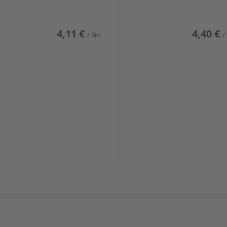
iß glänzend DF
weiß glänzend DF
4,11 €
4,40 €
/ lfm
/