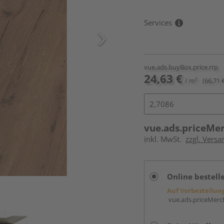
Services
vue.ads.buyBox.price.rrp
24,63 €
/ m²
(66,71 
vue.ads.priceMe
inkl. MwSt.
zzgl. Versa
Online bestell
Auf Vorbestellun
vue.ads.priceMerch