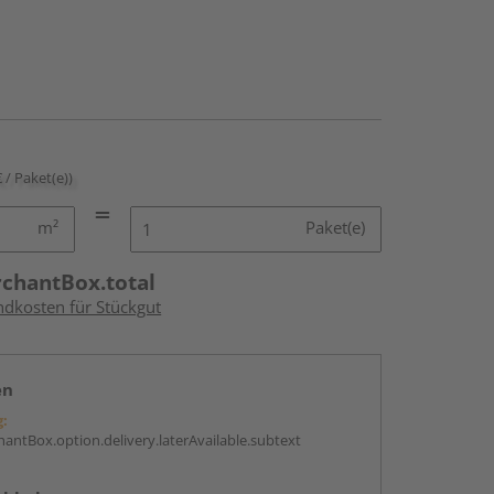
€ / Paket(e))
m²
Paket(e)
rchantBox.total
ndkosten für Stückgut
en
g:
antBox.option.delivery.laterAvailable.subtext