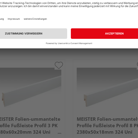
ISTER Folien-ummantelte
MEISTER Folien-ummantel
ofile Fußleiste Profil 3 PK
Profile Fußleiste Profil 8 P
380x60x20mm 324 Uni
2380x50x18mm 324 Uni