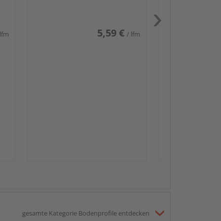
weiß glänzend DF
5,59 €
 lfm
/ lfm
Passendes Zube
Sockelleis
gesamte Kategorie Bodenprofile entdecken