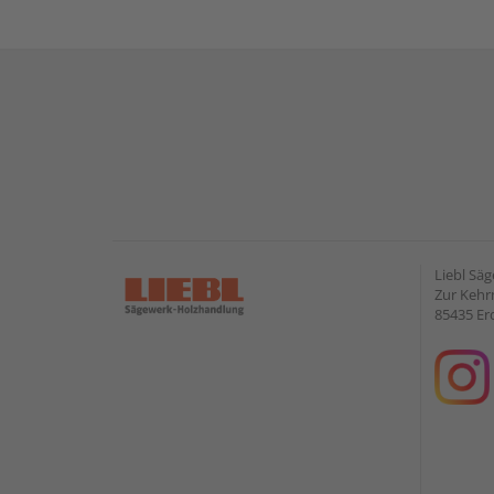
Liebl Sä
Zur Kehr
85435 Er