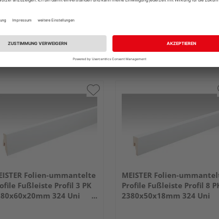
ISTER Folien-ummantelte
MEISTER Folien-ummantel
ofile Fußleiste Profil 3 PK
Profile Fußleiste Profil 8 P
380x60x20mm 324 Uni
2380x50x18mm 324 Uni
iß glänzend DF
weiß glänzend DF