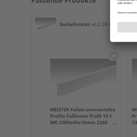
Passende Produkte
Sockelleisten
ab 2,38 € / lfm
MEISTER Folien-ummantelte
ME
Profile Fußleiste Profil 15 F
Pr
MK 2380x60x16mm 2266
2
Weiß DF (RAL 9016)
we