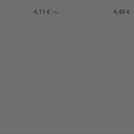
4,11 €
4,40 €
/ lfm
/