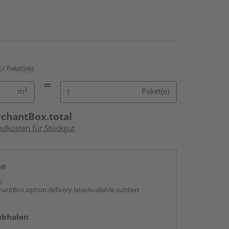
€ / Paket(e))
m²
Paket(e)
rchantBox.total
ndkosten für Stückgut
en
g:
antBox.option.delivery.laterAvailable.subtext
abholen