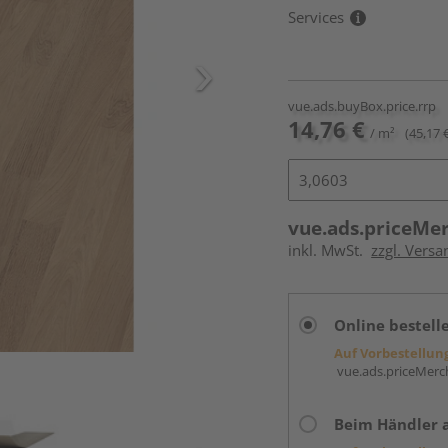
Services
vue.ads.buyBox.price.rrp
14,76 €
/ m²
(45,17 
vue.ads.priceMe
inkl. MwSt.
zzgl. Versa
Online bestell
Auf Vorbestellun
vue.ads.priceMerch
Beim Händler 