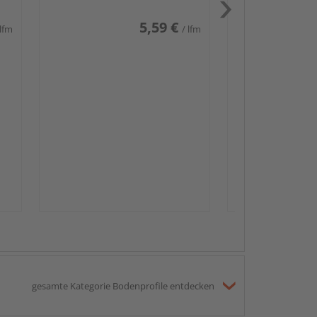
5,59 €
 lfm
/ lfm
Passendes Zube
Sockelleis
gesamte Kategorie Bodenprofile entdecken