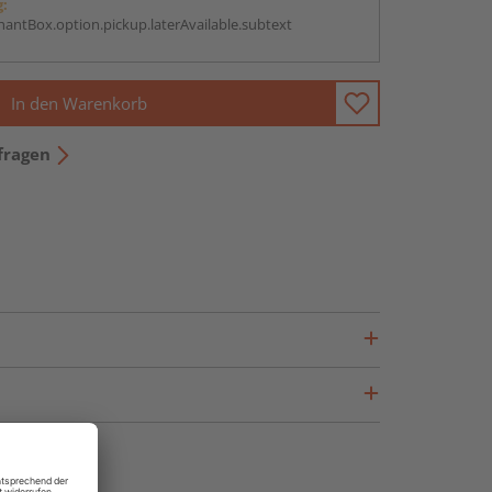
g:
antBox.option.pickup.laterAvailable.subtext
In den Warenkorb
fragen