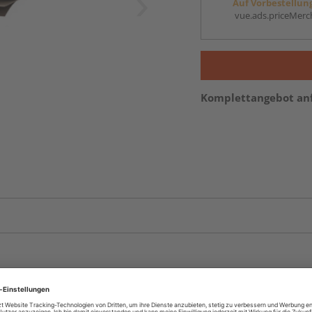
Auf Vorbestellun
vue.ads.priceMerch
Komplettangebot an