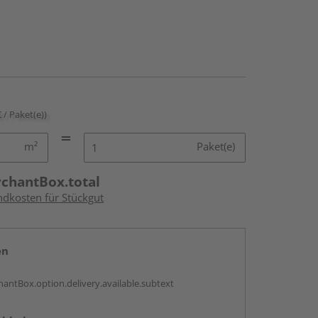
€ / Paket(e))
m²
Paket(e)
rchantBox.total
ndkosten für Stückgut
en
antBox.option.delivery.available.subtext