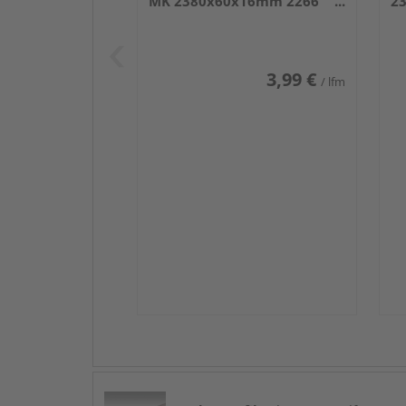
MK 2380x60x16mm 2266
2
Weiß DF (RAL 9016)
we
3,99 €
/ lfm