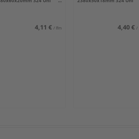
380x60x20mm 324 Uni
2380x50x18mm 324 Uni
iß glänzend DF
weiß glänzend DF
4,11 €
4,40 €
/ lfm
/