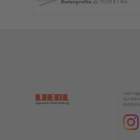
Bodenprofile
ab 10,59 € / lfm
Liebl Sä
Zur Kehr
85435 Er