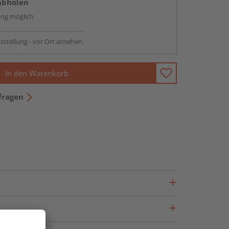
abholen
ng möglich
sstellung - vor Ort ansehen.
In den Warenkorb
fragen