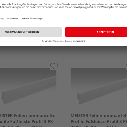
ISTER Folien-ummantelte
MEISTER Folien-ummantel
ofile Fußleiste Profil 3 PK
Profile Fußleiste Profil 8 P