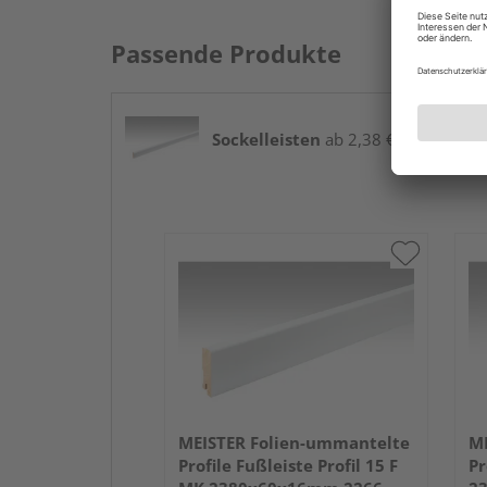
Passende Produkte
Sockelleisten
ab 2,38 € / lfm
MEISTER Folien-ummantelte
ME
Profile Fußleiste Profil 15 F
Pr