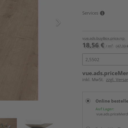
Services
vue.ads.buyBox.price.rrp
18,56 €
/ m²
(47,33 
vue.ads.priceMe
inkl. MwSt.
zzgl. Versa
Online bestell
Auf Lager:
vue.ads.priceMerch