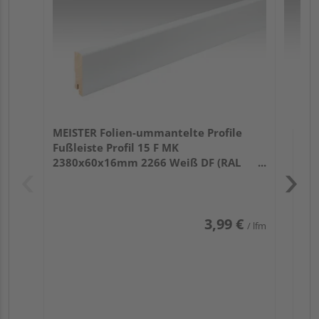
32
MEISTER Folien-ummantelte Profile
Fußleiste Profil 15 F MK
2380x60x16mm 2266 Weiß DF (RAL
9016)
3,99 €
/ lfm