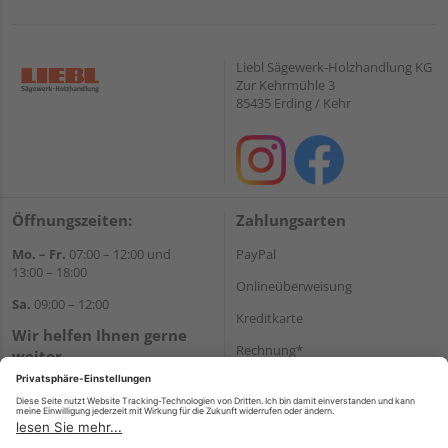
Liebl Sägewerk-Holzhandlung KG
Zur Kehrmühle 3
85435 Erding / Kehr
Öffnungszeiten:
Zahlungsarten
Mo. – Fr.
07:00 – 12:00 und
PayPal
13:00 – 18:00
Onlineüberweisung
Sa.
09:00 – 12:00
Kreditkarte
Wir helfen Ihnen gerne
Rechnung*
weiter
Tel.:
+49 8122 14197
*Bonität vorausgesetzt
E-Mail:
vertrieb@holz-liebl.de
Versand
Versandkosten