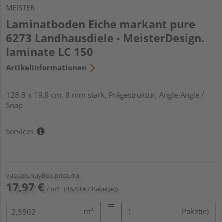
MEISTER
Laminatboden Eiche markant pure
6273 Landhausdiele - MeisterDesign.
laminate LC 150
Artikelinformationen
128,8 x 19,8 cm, 8 mm stark, Prägestruktur, Angle-Angle /
Snap
Services
vue.ads.buyBox.price.rrp
17,97 €
/ m²
(45,83 € / Paket(e))
m²
Paket(e)