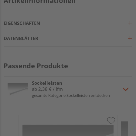
Artikelinformationen
EIGENSCHAFTEN
DATENBLÄTTER
Passende Produkte
Sockelleisten
ab 2,38 € / lfm
gesamte Kategorie Sockelleisten entdecken
ME
Fu