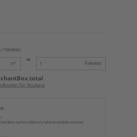
€ / Paket(e))
m²
Paket(e)
rchantBox.total
ndkosten für Stückgut
en
g:
antBox.option.delivery.laterAvailable.subtext