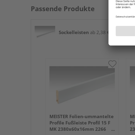
Passende Produkte
Sockelleisten
ab 2,38 € / lfm
MEISTER Folien-ummantelte
ME
Profile Fußleiste Profil 15 F
Pr
MK 2380x60x16mm 2266
2