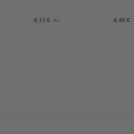
iß glänzend DF
weiß glänzend DF
4,11 €
4,40 €
/ lfm
/