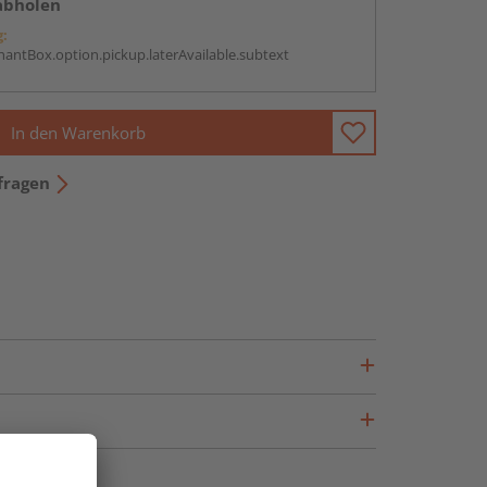
abholen
g:
antBox.option.pickup.laterAvailable.subtext
In den Warenkorb
fragen