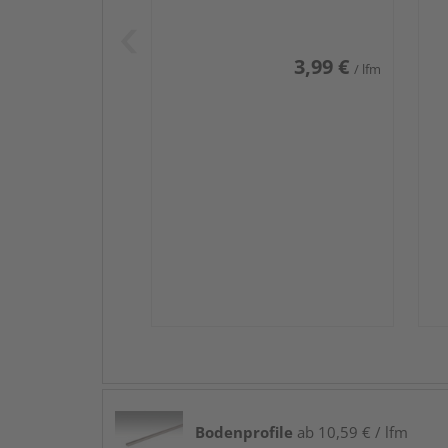
Weiß DF (RAL 9016)
we
3,99 €
/ lfm
Bodenprofile
ab 10,59 € / lfm