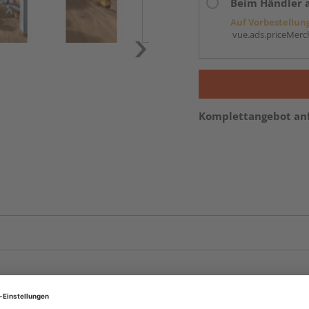
Beim Händler 
Auf Vorbestellun
vue.ads.priceMerch
Komplettangebot an