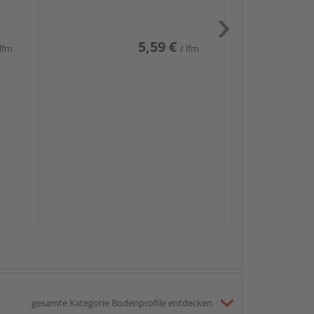
weiß glänzend DF
5,59 €
 lfm
/ lfm
Passendes Zube
Sockelleis
gesamte Kategorie Bodenprofile entdecken