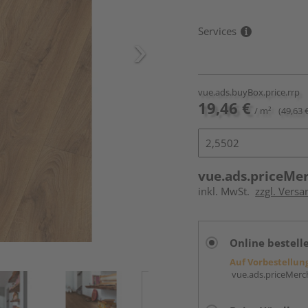
Services
vue.ads.buyBox.price.rrp
19,46 €
/ m²
(49,63 
vue.ads.priceMe
inkl. MwSt.
zzgl. Versa
Online bestell
Auf Vorbestellun
vue.ads.priceMerch