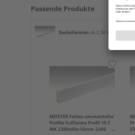
Passende Produkte
Sockelleisten
ab 2,38 € / lfm
MEISTER Folien-ummantelte
ME
Profile Fußleiste Profil 15 F
Pr
MK 2380x60x16mm 2266
2