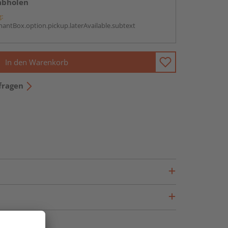
abholen
g:
antBox.option.pickup.laterAvailable.subtext
In den Warenkorb
fragen