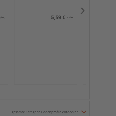
weiß glänzend DF
5,59 €
 lfm
/ lfm
Passendes Zube
Sockelleis
gesamte Kategorie Bodenprofile entdecken