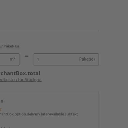
€ / Paket(e))
m²
Paket(e)
rchantBox.total
ndkosten für Stückgut
en
g:
antBox.option.delivery.laterAvailable.subtext