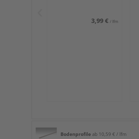
Weiß DF (RAL 9016)
we
3,99 €
/ lfm
Bodenprofile
ab 10,59 € / lfm