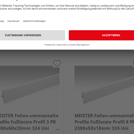
ISTER Folien-ummantelte
MEISTER Folien-ummantel
ofile Fußleiste Profil 3 PK
Profile Fußleiste Profil 8 P
380x60x20mm 324 Uni
2380x50x18mm 324 Uni