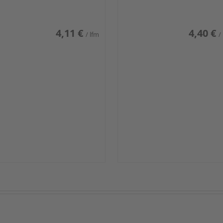
iß glänzend DF
weiß glänzend DF
4,11 €
4,40 €
/ lfm
/