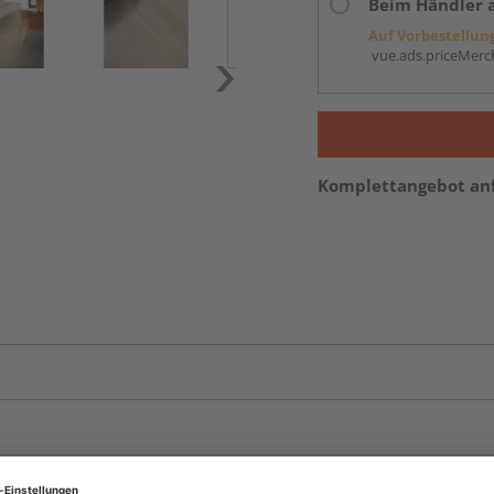
Beim Händler 
Auf Vorbestellun
vue.ads.priceMerch
Komplettangebot an