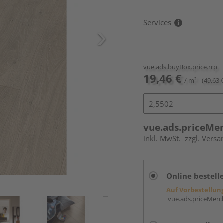
Services
vue.ads.buyBox.price.rrp
19,46 €
/ m²
(49,63 
vue.ads.priceMe
inkl. MwSt.
zzgl. Versa
Online bestell
Auf Vorbestellun
vue.ads.priceMerch