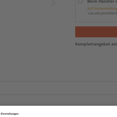
Beim Händler 
Auf Vorbestellun
vue.ads.priceMerch
Komplettangebot an