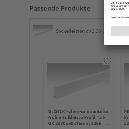
Passende Produkte
Sockelleisten
ab 2,38 € / lfm
MEISTER Folien-ummantelte
ME
Profile Fußleiste Profil 15 F
Pr
MK 2380x60x16mm 2266
2