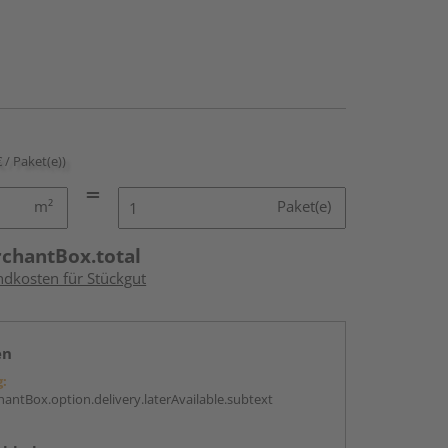
€ / Paket(e))
m²
Paket(e)
rchantBox.total
ndkosten für Stückgut
en
g:
antBox.option.delivery.laterAvailable.subtext