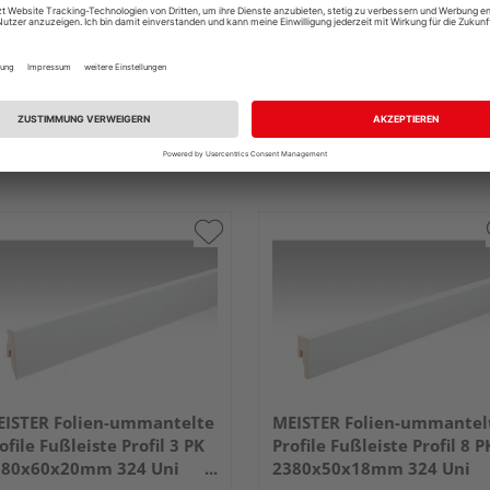
ISTER Folien-ummantelte
MEISTER Folien-ummantel
ofile Fußleiste Profil 3 PK
Profile Fußleiste Profil 8 P
380x60x20mm 324 Uni
2380x50x18mm 324 Uni