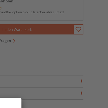
abholen
g:
antBox.option.pickup.laterAvailable.subtext
In den Warenkorb
fragen