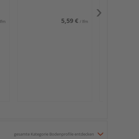
weiß glänzend DF
5,59 €
 lfm
/ lfm
Passendes Zube
Sockelleis
gesamte Kategorie Bodenprofile entdecken