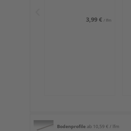
Weiß DF (RAL 9016)
we
3,99 €
/ lfm
Bodenprofile
ab 10,59 € / lfm