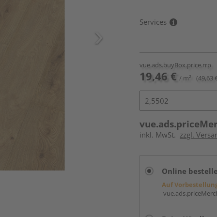
Services
vue.ads.buyBox.price.rrp
19,46 €
/ m²
(49,63 
vue.ads.priceMe
inkl. MwSt.
zzgl. Versa
Online bestell
Auf Vorbestellun
vue.ads.priceMerch