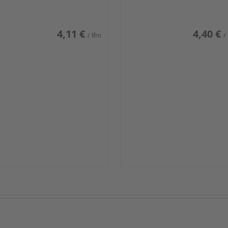
iß glänzend DF
weiß glänzend DF
4,11 €
4,40 €
/ lfm
/