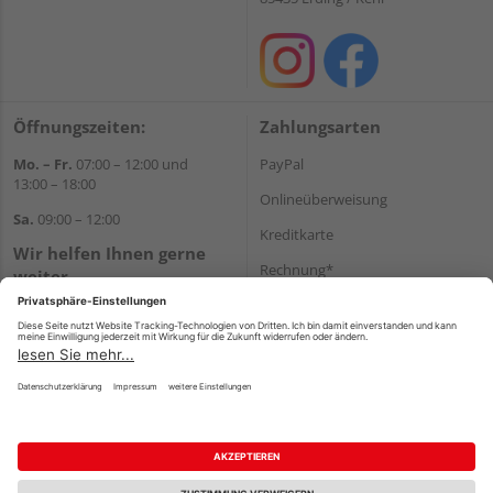
Öffnungszeiten:
Zahlungsarten
Mo. – Fr.
07:00 – 12:00 und
PayPal
13:00 – 18:00
Onlineüberweisung
Sa.
09:00 – 12:00
Kreditkarte
Wir helfen Ihnen gerne
Rechnung*
weiter
Tel.:
+49 8122 14197
*Bonität vorausgesetzt
E-Mail:
vertrieb@holz-liebl.de
Versand
Versandkosten
Impressum
AGB
Widerruf
Datenschutz
Reservierungsbedingungen
Vertrag widerrufen