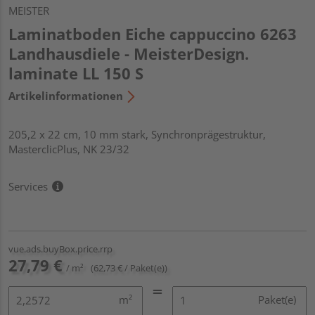
MEISTER
Laminatboden Eiche cappuccino 6263
Landhausdiele - MeisterDesign.
laminate LL 150 S
Artikelinformationen
205,2 x 22 cm, 10 mm stark, Synchronprägestruktur,
MasterclicPlus, NK 23/32
Services
vue.ads.buyBox.price.rrp
27,79 €
/ m²
(62,73 € / Paket(e))
m²
Paket(e)