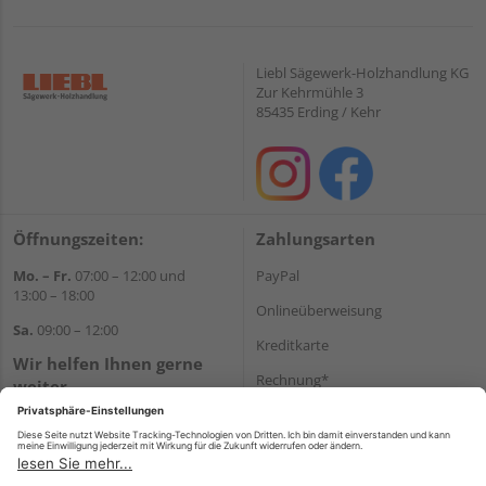
Liebl Sägewerk-Holzhandlung KG
Zur Kehrmühle 3
85435 Erding / Kehr
Öffnungszeiten:
Zahlungsarten
Mo. – Fr.
07:00 – 12:00 und
PayPal
13:00 – 18:00
Onlineüberweisung
Sa.
09:00 – 12:00
Kreditkarte
Wir helfen Ihnen gerne
Rechnung*
weiter
Tel.:
+49 8122 14197
*Bonität vorausgesetzt
E-Mail:
vertrieb@holz-liebl.de
Versand
Versandkosten