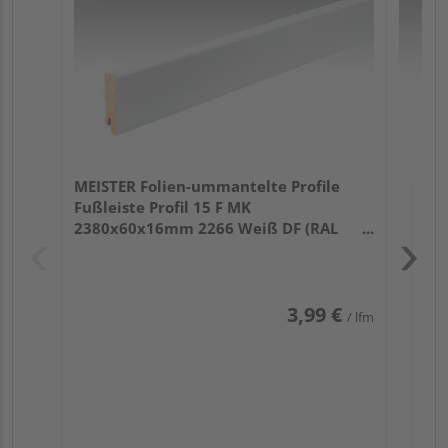
32
MEISTER Folien-ummantelte Profile
Fußleiste Profil 15 F MK
2380x60x16mm 2266 Weiß DF (RAL
9016)
3,99 €
/ lfm