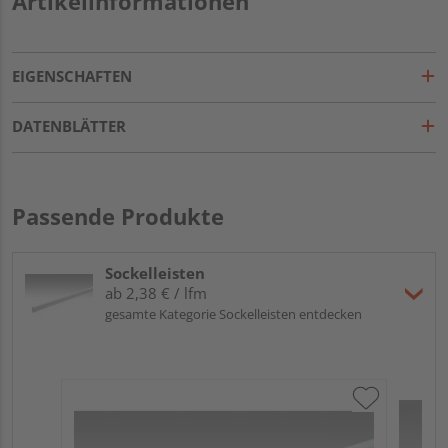
Artikelinformationen
EIGENSCHAFTEN
DATENBLÄTTER
Passende Produkte
Sockelleisten
ab 2,38 € / lfm
gesamte Kategorie Sockelleisten entdecken
ME
Fu