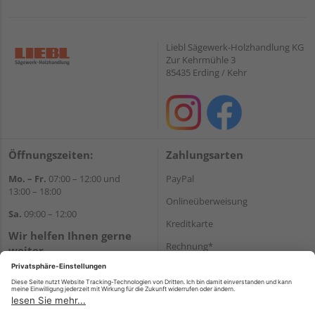
Liebl Sägewerk-Holzhandlung KG
Zur Kehrmühle 3
85435 Erding / Kehr
Öffnungszeiten:
Zahlungsarten
Mo. – Fr.
07:00 – 12:00 und
PayPal
13:00 – 18:00
Onlineüberweisung
Sa.
09:00 – 12:00
Kreditkarte
Wir helfen Ihnen gerne
Rechnung*
weiter
Tel.:
+49 8122 14197
*Bonität vorausgesetzt
E-Mail:
vertrieb@holz-liebl.de
Versand
Versandkosten