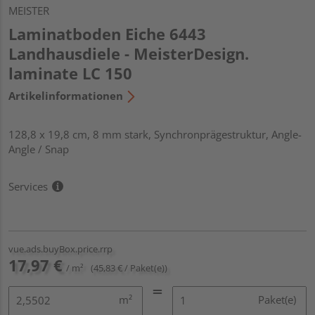
MEISTER
Laminatboden Eiche 6443
Landhausdiele - MeisterDesign.
laminate LC 150
Artikelinformationen
128,8 x 19,8 cm, 8 mm stark, Synchronprägestruktur, Angle-
Angle / Snap
Services
vue.ads.buyBox.price.rrp
17,97 €
/ m²
(45,83 € / Paket(e))
m²
Paket(e)