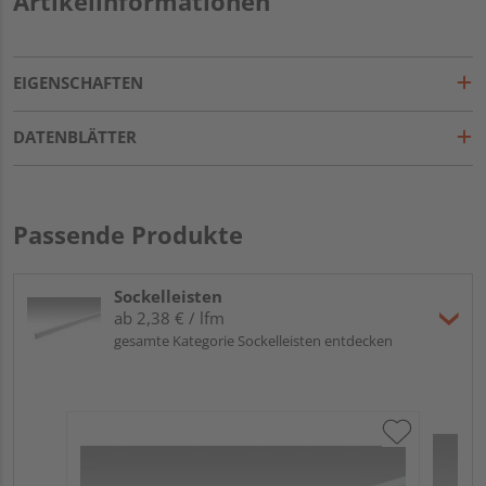
Artikelinformationen
EIGENSCHAFTEN
DATENBLÄTTER
Passende Produkte
Sockelleisten
ab 2,38 € / lfm
gesamte Kategorie Sockelleisten entdecken
ME
Fu