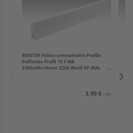
32
MEISTER Folien-ummantelte Profile
Fußleiste Profil 15 F MK
2380x60x16mm 2266 Weiß DF (RAL
9016)
3,99 €
/ lfm