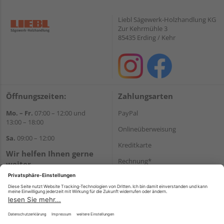
Liebl Sägewerk-Holzhandlung KG
Zur Kehrmühle 3
85435 Erding / Kehr
Öffnungszeiten:
Zahlungsarten
Mo. – Fr.
07:00 – 12:00 und
PayPal
13:00 – 18:00
Onlineüberweisung
Sa.
09:00 – 12:00
Kreditkarte
Wir helfen Ihnen gerne
Rechnung*
weiter
Tel.:
+49 8122 14197
*Bonität vorausgesetzt
E-Mail:
vertrieb@holz-liebl.de
Versand
Versandkosten