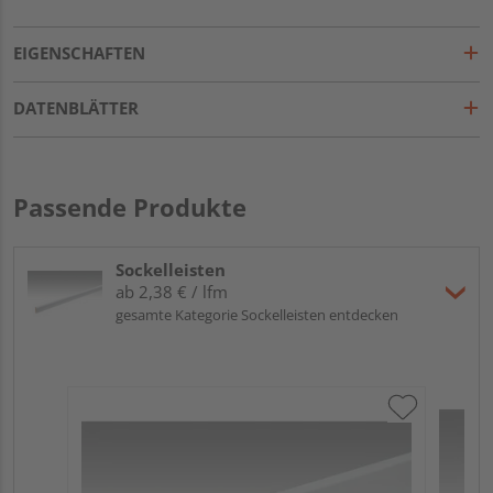
EIGENSCHAFTEN
DATENBLÄTTER
Passende Produkte
Sockelleisten
ab 2,38 € / lfm
gesamte Kategorie Sockelleisten entdecken
ME
Fu
32