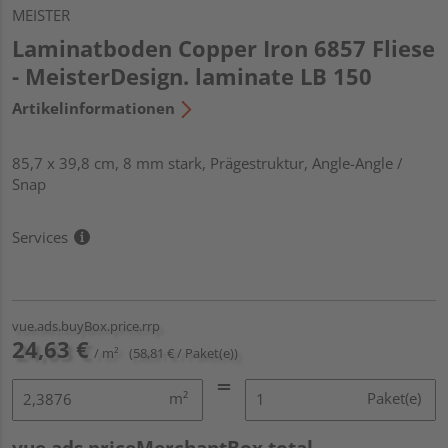
MEISTER
Laminatboden Copper Iron 6857 Fliese
- MeisterDesign. laminate LB 150
Artikelinformationen
85,7 x 39,8 cm, 8 mm stark, Prägestruktur, Angle-Angle /
Snap
Services
vue.ads.buyBox.price.rrp
24,63 €
/ m²
(58,81 € / Paket(e))
m²
Paket(e)
vue.ads.priceMerchantBox.total