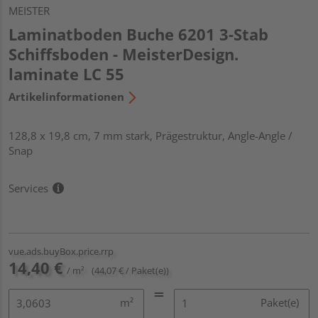
MEISTER
Laminatboden Buche 6201 3-Stab
Schiffsboden - MeisterDesign.
laminate LC 55
Artikelinformationen
128,8 x 19,8 cm, 7 mm stark, Prägestruktur, Angle-Angle /
Snap
Services
vue.ads.buyBox.price.rrp
14,40 €
/ m²
(44,07 € / Paket(e))
m²
Paket(e)