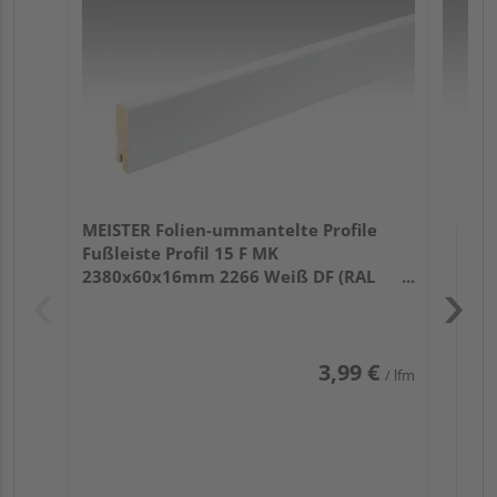
Fu
32
MEISTER Folien-ummantelte Profile
Fußleiste Profil 15 F MK
2380x60x16mm 2266 Weiß DF (RAL
9016)
3,99 €
/ lfm