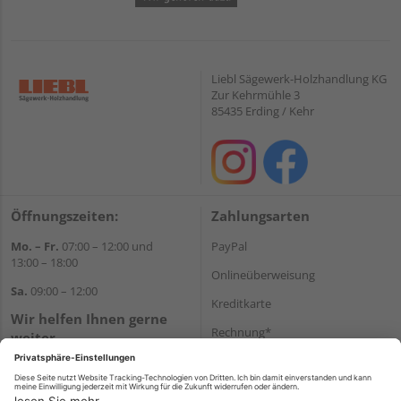
Liebl Sägewerk-Holzhandlung KG
Zur Kehrmühle 3
85435 Erding / Kehr
Öffnungszeiten:
Zahlungsarten
Mo. – Fr.
07:00 – 12:00 und
PayPal
13:00 – 18:00
Onlineüberweisung
Sa.
09:00 – 12:00
Kreditkarte
Wir helfen Ihnen gerne
Rechnung*
weiter
Tel.:
+49 8122 14197
*Bonität vorausgesetzt
E-Mail:
vertrieb@holz-liebl.de
Versand