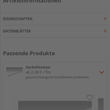
Artikelinformationen
EIGENSCHAFTEN
DATENBLÄTTER
Passende Produkte
Sockelleisten
ab 2,38 € / lfm
gesamte Kategorie Sockelleisten entdecken
ME
Fu