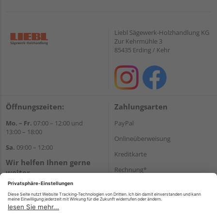
Liebl Sägewerk-Holzhandlung KG
Zur Kehrmühle 3
85435 Erding / Kehr
Öffnungszeiten:
Zahlungsarten
Mo. – Fr.
07:00 – 12:00 und
PayPal
13:00 – 18:00
Onlineüberweisung
Sa.
09:00 – 12:00
Kreditkarte
Wir helfen Ihnen gerne
Rechnung*
weiter
Tel.:
+49 8122 14197
*Bonität vorausgesetzt
E-Mail:
vertrieb@holz-liebl.de
Versand
Versandkosten