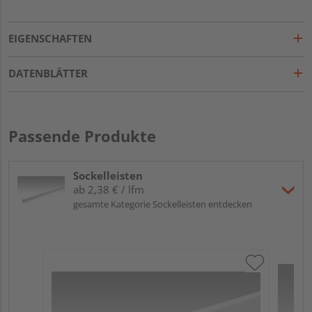
EIGENSCHAFTEN
DATENBLÄTTER
Passende Produkte
Sockelleisten
ab 2,38 € / lfm
gesamte Kategorie Sockelleisten entdecken
ME
Fu
32