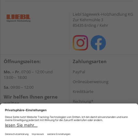
Liebl Sägewerk-Holzhandlung KG
Zur Kehrmühle 3
85435 Erding / Kehr
Öffnungszeiten:
Zahlungsarten
Mo. – Fr.
07:00 – 12:00 und
PayPal
13:00 – 18:00
Onlineüberweisung
Sa.
09:00 – 12:00
Kreditkarte
Wir helfen Ihnen gerne
Rechnung*
weiter
Tel.:
+49 8122 14197
*Bonität vorausgesetzt
E-Mail:
vertrieb@holz-liebl.de
Versand
Versandkosten