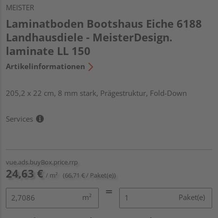
MEISTER
Laminatboden Bootshaus Eiche 6188
Landhausdiele - MeisterDesign.
laminate LL 150
Artikelinformationen
205,2 x 22 cm, 8 mm stark, Prägestruktur, Fold-Down
Services
vue.ads.buyBox.price.rrp
24,63 €
/ m²
(66,71 € / Paket(e))
m²
Paket(e)