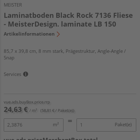
MEISTER
Laminatboden Black Rock 7136 Fliese
- MeisterDesign. laminate LB 150
Artikelinformationen
85,7 x 39,8 cm, 8 mm stark, Prägestruktur, Angle-Angle /
Snap
Services
vue.ads.buyBox.price.rrp
24,63 €
/ m²
(58,81 € / Paket(e))
m²
Paket(e)
vue.ads.priceMerchantBox.total