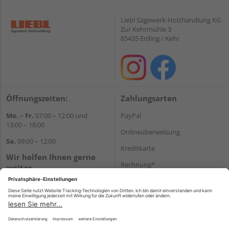
Liebl Sägewerk-Holzhandlung KG
Zur Kehrmühle 3
85435 Erding / Kehr
Öffnungszeiten:
Zahlungsarten
Mo. – Fr.
07:00 – 12:00 und
PayPal
13:00 – 18:00
Onlineüberweisung
Sa.
09:00 – 12:00
Kreditkarte
Wir helfen Ihnen gerne
Rechnung*
weiter
Tel.:
+49 8122 14197
*Bonität vorausgesetzt
E-Mail:
vertrieb@holz-liebl.de
Versand
Versandkosten