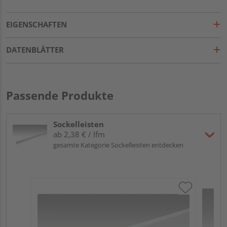
EIGENSCHAFTEN
DATENBLÄTTER
Passende Produkte
Sockelleisten
ab 2,38 € / lfm
gesamte Kategorie Sockelleisten entdecken
ME
Fu
32