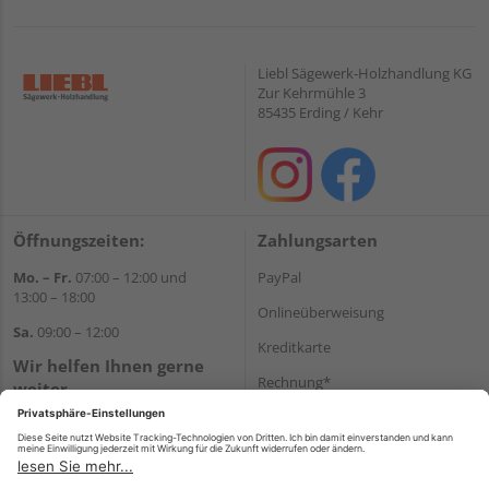
Liebl Sägewerk-Holzhandlung KG
Zur Kehrmühle 3
85435 Erding / Kehr
Öffnungszeiten:
Zahlungsarten
Mo. – Fr.
07:00 – 12:00 und
PayPal
13:00 – 18:00
Onlineüberweisung
Sa.
09:00 – 12:00
Kreditkarte
Wir helfen Ihnen gerne
Rechnung*
weiter
Tel.:
+49 8122 14197
*Bonität vorausgesetzt
E-Mail:
vertrieb@holz-liebl.de
Versand
Versandkosten