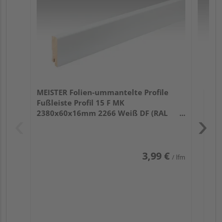
32
MEISTER Folien-ummantelte Profile
Fußleiste Profil 15 F MK
2380x60x16mm 2266 Weiß DF (RAL
9016)
3,99 €
/ lfm