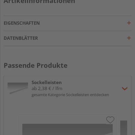
Artikelinformationen
EIGENSCHAFTEN
DATENBLÄTTER
Passende Produkte
Sockelleisten
ab 2,38 € / lfm
gesamte Kategorie Sockelleisten entdecken
ME
Fu