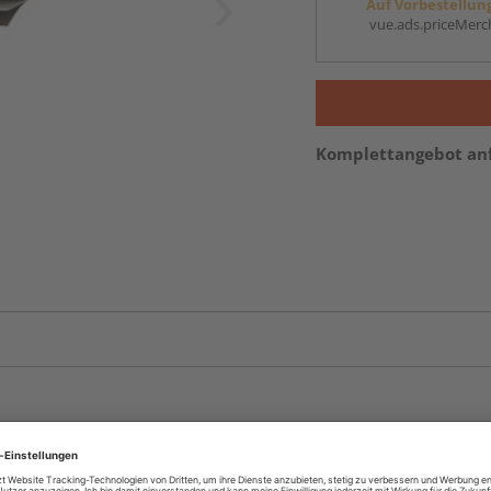
Auf Vorbestellun
vue.ads.priceMerch
Komplettangebot an