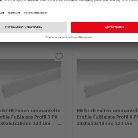
ISTER Folien-ummantelte
MEISTER Folien-ummantel
ofile Fußleiste Profil 3 PK
Profile Fußleiste Profil 8 P
380x60x20mm 324 Uni
2380x50x18mm 324 Uni
iß glänzend DF
weiß glänzend DF