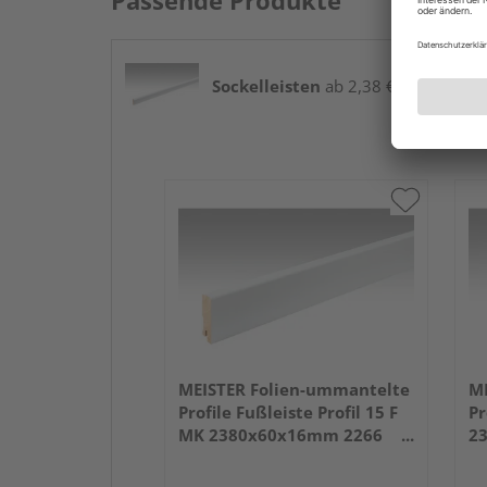
Passende Produkte
Sockelleisten
ab 2,38 € / lfm
MEISTER Folien-ummantelte
ME
Profile Fußleiste Profil 15 F
Pr
MK 2380x60x16mm 2266
2
Weiß DF (RAL 9016)
we