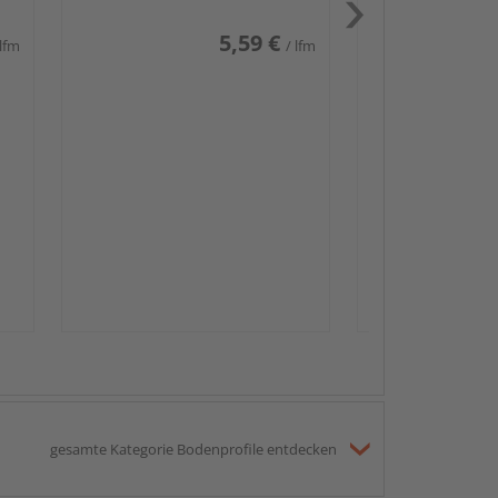
5,59 €
 lfm
/ lfm
Passendes Zube
Sockelleis
gesamte Kategorie Bodenprofile entdecken