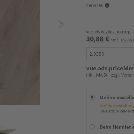
Services
vue.ads.buyBox.price.rrp
30,88 €
/ m²
(62,86 
vue.ads.priceMe
inkl. MwSt.
zzgl. Versa
Online bestell
Auf Vorbestellun
vue.ads.priceMerch
Beim Händler 