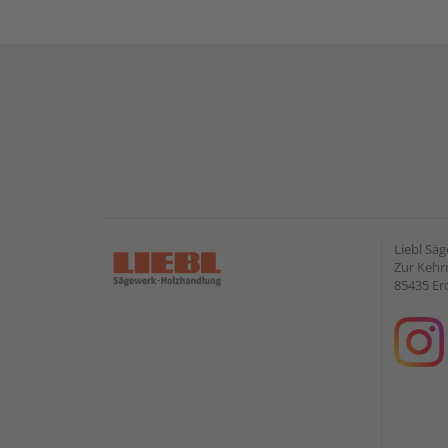
Liebl Sä
Zur Kehr
85435 Er