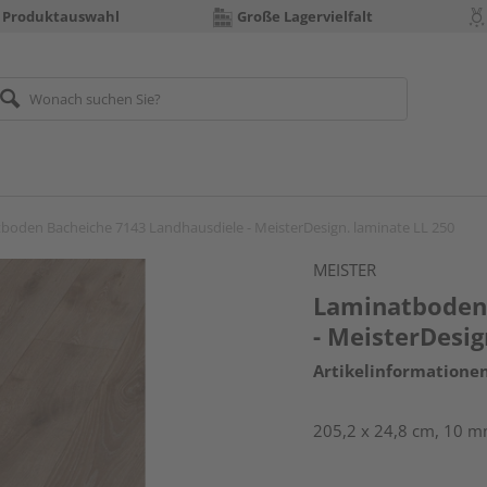
 Produktauswahl
Große Lagervielfalt
boden Bacheiche 7143 Landhausdiele - MeisterDesign. laminate LL 250
MEISTER
Laminatboden 
- MeisterDesig
Artikelinformatione
205,2 x 24,8 cm, 10 m