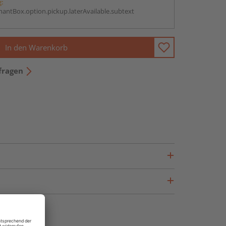
g:
antBox.option.pickup.laterAvailable.subtext
In den Warenkorb
fragen