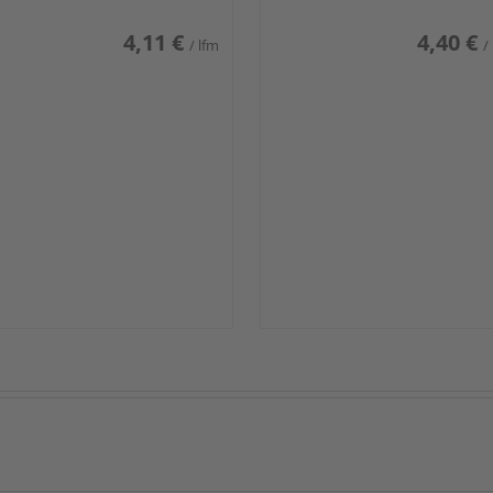
4,11 €
4,40 €
/ lfm
/