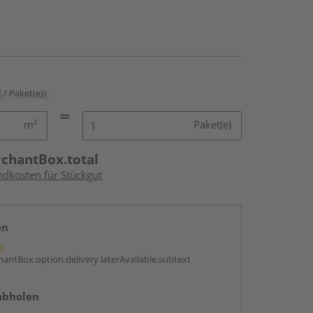
€ / Paket(e))
m²
Paket(e)
rchantBox.total
ndkosten für Stückgut
en
g:
antBox.option.delivery.laterAvailable.subtext
abholen