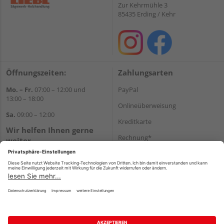
Zur Kehrmühle 3
85435 Erding / Kehr
Öffnungszeiten:
Zahlungsarten
Mo. – Fr.
07:00 – 12:00 und
PayPal
13:00 – 18:00
Onlineüberweisung
Sa.
09:00 – 12:00
Kreditkarte
Wir helfen Ihnen gerne
Rechnung*
weiter
Tel.:
+49 8122 14197
*Bonität vorausgesetzt
E-Mail:
vertrieb@holz-liebl.de
Versand
Versandkosten
Impressum
AGB
Widerruf
Datenschutz