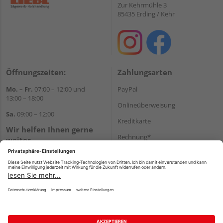
Zur Kehrmühle 3
85435 Erding / Kehr
Öffnungszeiten:
Zahlungsarten
Mo. – Fr.
07:00 – 12:00 und
PayPal
13:00 – 18:00
Onlineüberweisung
Sa.
09:00 – 12:00
Kreditkarte
Wir helfen Ihnen gerne
Rechnung*
weiter
Tel.:
+49 8122 14197
*Bonität vorausgesetzt
E-Mail:
vertrieb@holz-liebl.de
Versand
Versandkosten
Impressum
AGB
Widerruf
Datenschutz