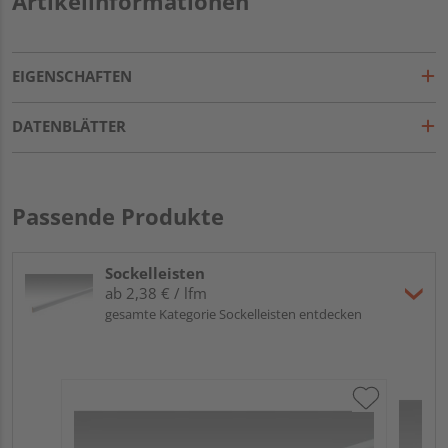
Artikelinformationen
EIGENSCHAFTEN
DATENBLÄTTER
Passende Produkte
Sockelleisten
ab 2,38 € / lfm
gesamte Kategorie Sockelleisten entdecken
ME
Fu