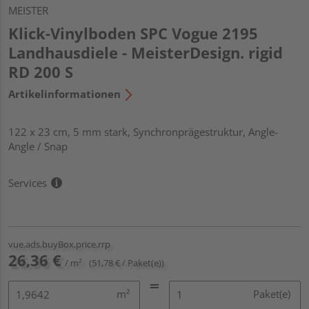
MEISTER
Klick-Vinylboden SPC Vogue 2195
Landhausdiele - MeisterDesign. rigid
RD 200 S
Artikelinformationen
122 x 23 cm, 5 mm stark, Synchronprägestruktur, Angle-
Angle / Snap
Services
vue.ads.buyBox.price.rrp
26,36 €
/ m²
(51,78 € / Paket(e))
m²
Paket(e)