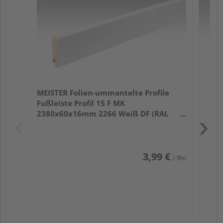
32
MEISTER Folien-ummantelte Profile
Fußleiste Profil 15 F MK
2380x60x16mm 2266 Weiß DF (RAL
9016)
3,99 €
/ lfm