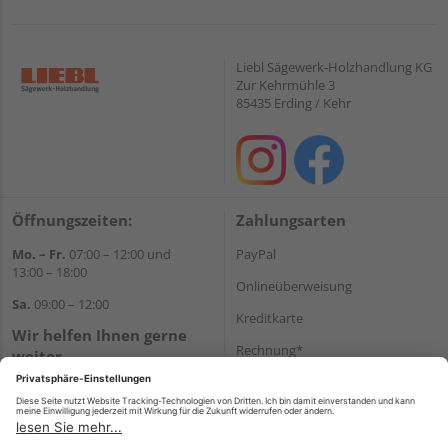
Liebl Sägewerk-Holzhandlung KG
Zur Kehrmühle 3
85435 Erding / Kehr
Öffnungszeiten:
Zahlungsarten
Mo. – Fr.
07:00 – 12:00 und
PayPal
13:00 – 18:00
Onlineüberweisung
Sa.
09:00 – 12:00
Kreditkarte
Wir helfen Ihnen gerne
Rechnung*
weiter
Tel.:
+49 8122 14197
*Bonität vorausgesetzt
E-Mail:
vertrieb@holz-liebl.de
Versand
Versandkosten