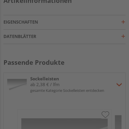
Artikelinformationen
EIGENSCHAFTEN
DATENBLÄTTER
Passende Produkte
Sockelleisten
ab 2,38 € / lfm
gesamte Kategorie Sockelleisten entdecken
ME
Fu