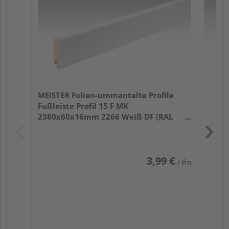
32
MEISTER Folien-ummantelte Profile
Fußleiste Profil 15 F MK
2380x60x16mm 2266 Weiß DF (RAL
9016)
3,99 €
/ lfm