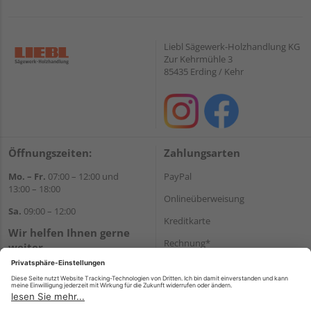
Liebl Sägewerk-Holzhandlung KG
Zur Kehrmühle 3
85435 Erding / Kehr
Öffnungszeiten:
Zahlungsarten
Mo. – Fr.
07:00 – 12:00 und
PayPal
13:00 – 18:00
Onlineüberweisung
Sa.
09:00 – 12:00
Kreditkarte
Wir helfen Ihnen gerne
Rechnung*
weiter
Tel.:
+49 8122 14197
*Bonität vorausgesetzt
E-Mail:
vertrieb@holz-liebl.de
Versand
Versandkosten