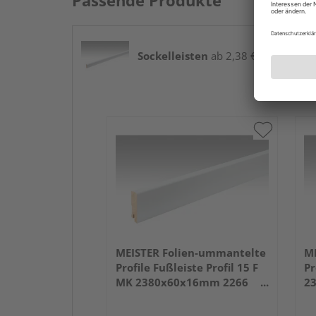
Passende Produkte
Sockelleisten
ab 2,38 € / lfm
MEISTER Folien-ummantelte
ME
Profile Fußleiste Profil 15 F
Pr
MK 2380x60x16mm 2266
2
Weiß DF (RAL 9016)
we