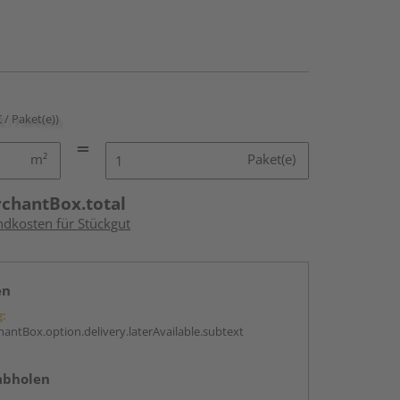
€ / Paket(e))
m²
Paket(e)
rchantBox.total
ndkosten für Stückgut
en
g:
antBox.option.delivery.laterAvailable.subtext
abholen