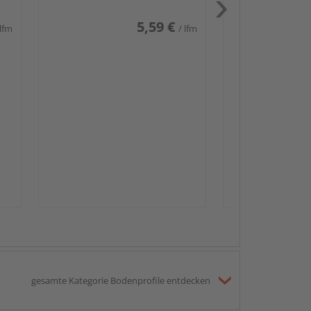
5,59 €
 lfm
/ lfm
Passendes Zube
Sockelleis
gesamte Kategorie Bodenprofile entdecken