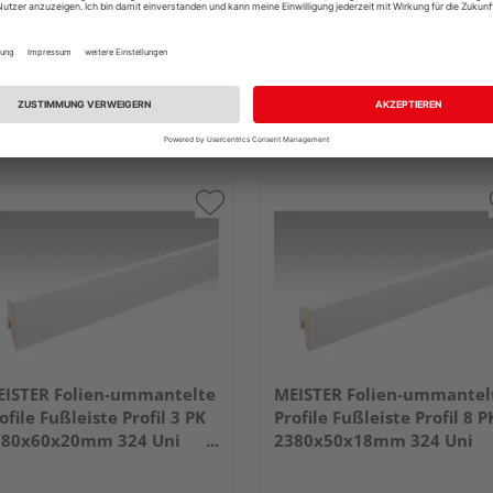
ISTER Folien-ummantelte
MEISTER Folien-ummantel
ofile Fußleiste Profil 3 PK
Profile Fußleiste Profil 8 P
380x60x20mm 324 Uni
2380x50x18mm 324 Uni
iß glänzend DF
weiß glänzend DF