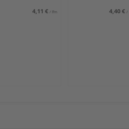
4,11 €
4,40 €
/ lfm
/