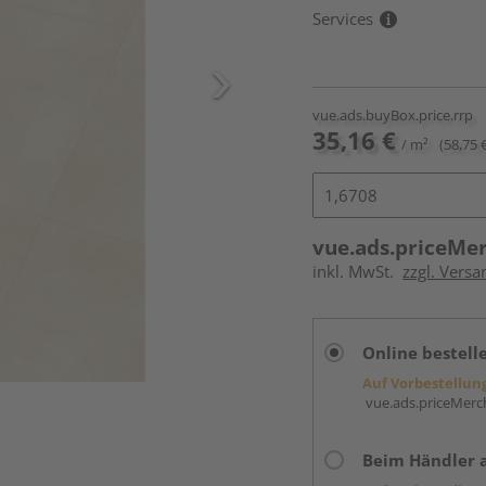
Services
vue.ads.buyBox.price.rrp
35,16 €
/ m²
(58,75 
vue.ads.priceMe
inkl. MwSt.
zzgl. Versa
Online bestell
Auf Vorbestellun
vue.ads.priceMerch
Beim Händler 