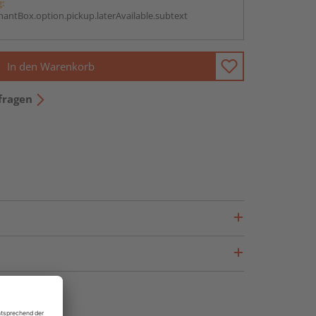
g:
antBox.option.pickup.laterAvailable.subtext
In den Warenkorb
fragen