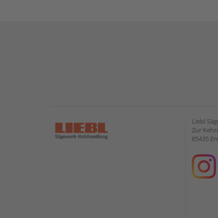
Liebl Sä
Zur Kehr
85435 Er