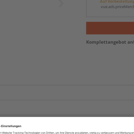
Auf Vorbestellun
vue.ads.priceMerch
Komplettangebot an