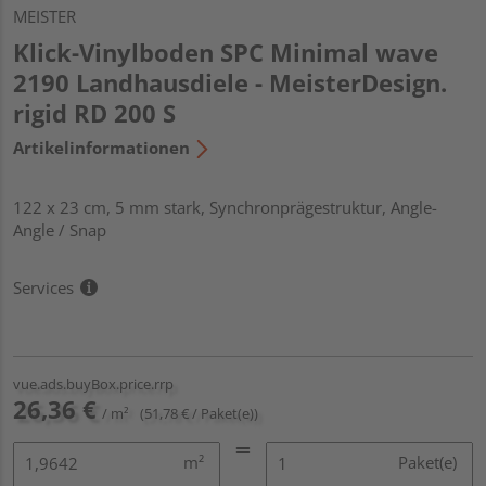
MEISTER
Klick-Vinylboden SPC Minimal wave
2190 Landhausdiele - MeisterDesign.
rigid RD 200 S
Artikelinformationen
122 x 23 cm, 5 mm stark, Synchronprägestruktur, Angle-
Angle / Snap
Services
vue.ads.buyBox.price.rrp
26,36 €
/ m²
(51,78 € / Paket(e))
m²
Paket(e)