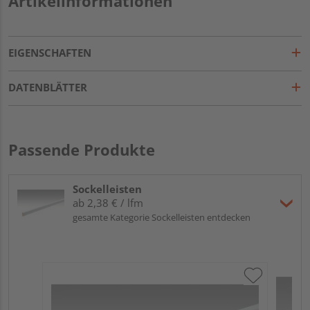
Artikelinformationen
EIGENSCHAFTEN
DATENBLÄTTER
Passende Produkte
Sockelleisten
ab 2,38 € / lfm
gesamte Kategorie Sockelleisten entdecken
ME
Fu