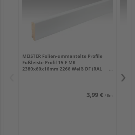
32
MEISTER Folien-ummantelte Profile
Fußleiste Profil 15 F MK
2380x60x16mm 2266 Weiß DF (RAL
9016)
3,99 €
/ lfm