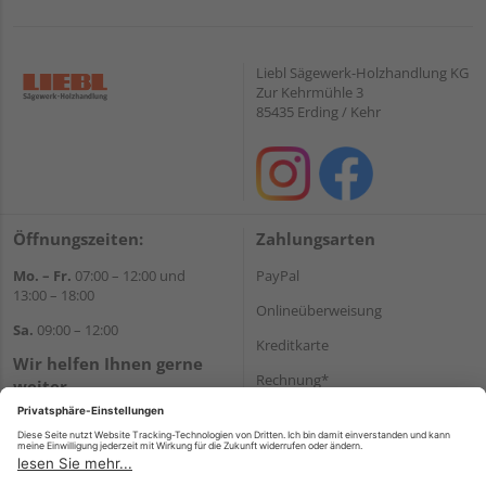
Liebl Sägewerk-Holzhandlung KG
Zur Kehrmühle 3
85435 Erding / Kehr
Öffnungszeiten:
Zahlungsarten
Mo. – Fr.
07:00 – 12:00 und
PayPal
13:00 – 18:00
Onlineüberweisung
Sa.
09:00 – 12:00
Kreditkarte
Wir helfen Ihnen gerne
Rechnung*
weiter
Tel.:
+49 8122 14197
*Bonität vorausgesetzt
E-Mail:
vertrieb@holz-liebl.de
Versand
Versandkosten