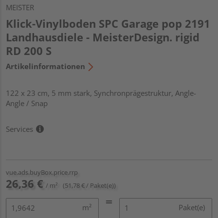
MEISTER
Klick-Vinylboden SPC Garage pop 2191
Landhausdiele - MeisterDesign. rigid
RD 200 S
Artikelinformationen
122 x 23 cm, 5 mm stark, Synchronprägestruktur, Angle-
Angle / Snap
Services
vue.ads.buyBox.price.rrp
26,36 €
/ m²
(51,78 € / Paket(e))
m²
Paket(e)