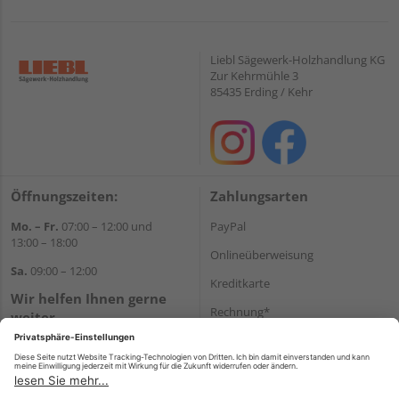
Liebl Sägewerk-Holzhandlung KG
Zur Kehrmühle 3
85435 Erding / Kehr
Öffnungszeiten:
Zahlungsarten
Mo. – Fr.
07:00 – 12:00 und
PayPal
13:00 – 18:00
Onlineüberweisung
Sa.
09:00 – 12:00
Kreditkarte
Wir helfen Ihnen gerne
Rechnung*
weiter
Tel.:
+49 8122 14197
*Bonität vorausgesetzt
E-Mail:
vertrieb@holz-liebl.de
Versand
Versandkosten