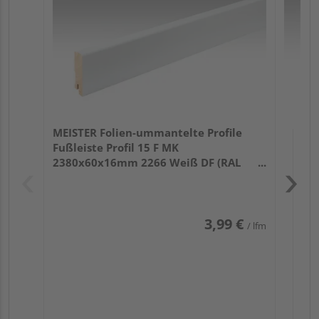
32
MEISTER Folien-ummantelte Profile
Fußleiste Profil 15 F MK
2380x60x16mm 2266 Weiß DF (RAL
9016)
3,99 €
/ lfm