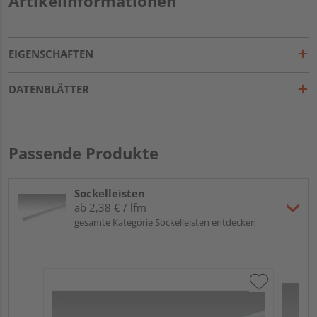
Artikelinformationen
EIGENSCHAFTEN
DATENBLÄTTER
Passende Produkte
Sockelleisten
ab 2,38 € / lfm
gesamte Kategorie Sockelleisten entdecken
ME
Fu