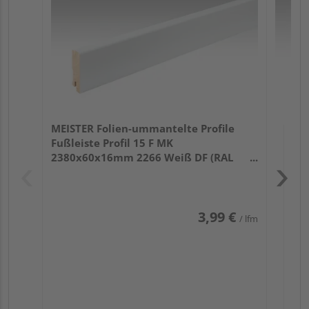
32
MEISTER Folien-ummantelte Profile
Fußleiste Profil 15 F MK
2380x60x16mm 2266 Weiß DF (RAL
9016)
3,99 €
/ lfm