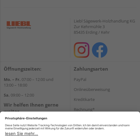
Liebl Sägewerk-Holzhandlung KG
Zur Kehrmühle 3
85435 Erding / Kehr
Öffnungszeiten:
Zahlungsarten
Mo. – Fr.
07:00 – 12:00 und
PayPal
13:00 – 18:00
Onlineüberweisung
Sa.
09:00 – 12:00
Kreditkarte
Wir helfen Ihnen gerne
Rechnung*
weiter
Tel.:
+49 8122 14197
*Bonität vorausgesetzt
E-Mail:
vertrieb@holz-liebl.de
Versand
Versandkosten