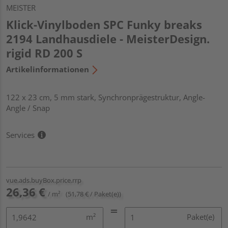
MEISTER
Klick-Vinylboden SPC Funky breaks
2194 Landhausdiele - MeisterDesign.
rigid RD 200 S
Artikelinformationen
122 x 23 cm, 5 mm stark, Synchronprägestruktur, Angle-
Angle / Snap
Services
vue.ads.buyBox.price.rrp
26,36 €
/ m²
(51,78 € / Paket(e))
m²
Paket(e)