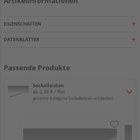
Artikelinformationen
EIGENSCHAFTEN
DATENBLÄTTER
Passende Produkte
Sockelleisten
ab 2,38 € / lfm
gesamte Kategorie Sockelleisten entdecken
ME
Fu