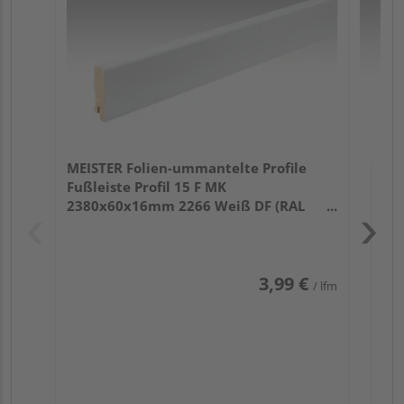
32
MEISTER Folien-ummantelte Profile
Fußleiste Profil 15 F MK
2380x60x16mm 2266 Weiß DF (RAL
9016)
3,99 €
/ lfm