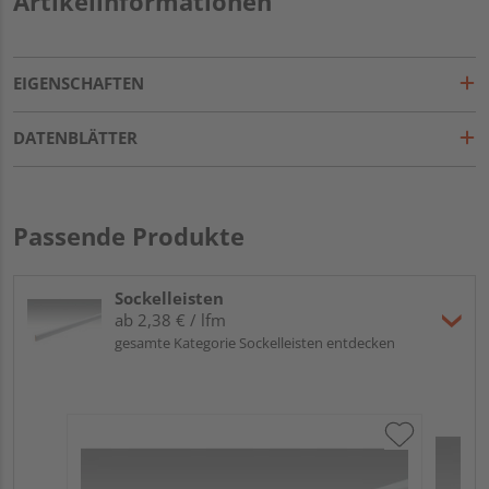
Artikelinformationen
EIGENSCHAFTEN
DATENBLÄTTER
Passende Produkte
Sockelleisten
ab 2,38 € / lfm
gesamte Kategorie Sockelleisten entdecken
ME
Fu