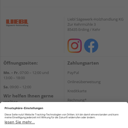
Liebl Sägewerk-Holzhandlung KG
Zur Kehrmühle 3
85435 Erding / Kehr
Öffnungszeiten:
Zahlungsarten
Mo. – Fr.
07:00 – 12:00 und
PayPal
13:00 – 18:00
Onlineüberweisung
Sa.
09:00 – 12:00
Kreditkarte
Wir helfen Ihnen gerne
Rechnung*
weiter
Tel.:
+49 8122 14197
*Bonität vorausgesetzt
E-Mail:
vertrieb@holz-liebl.de
Versand
Versandkosten