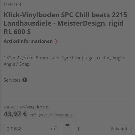
MEISTER
Klick-Vinylboden SPC Chill beats 2215
Landhausdiele - MeisterDesign. rigid
RL 600 S
Artikelinformationen
183 x 22,5 cm, 8 mm stark, Synchronprägestruktur, Angle-
Angle / Snap
Services
vue.ads.buyBox.price.rrp
43,97 €
/ m²
(90,53 € / Paket(e))
m²
Paket(e)