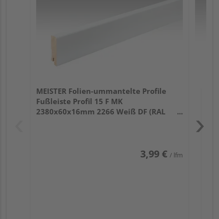
32
MEISTER Folien-ummantelte Profile
Fußleiste Profil 15 F MK
2380x60x16mm 2266 Weiß DF (RAL
9016)
3,99 €
/ lfm