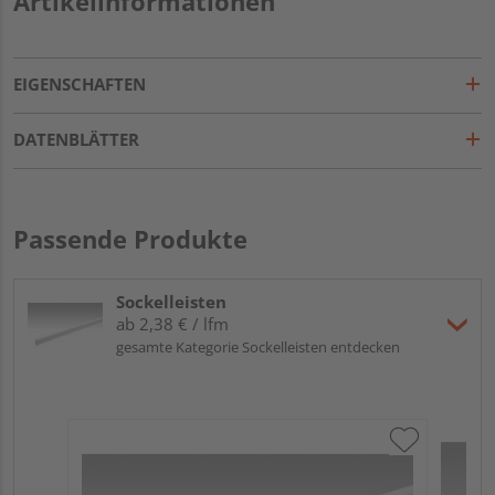
Artikelinformationen
EIGENSCHAFTEN
DATENBLÄTTER
Passende Produkte
Sockelleisten
ab 2,38 € / lfm
gesamte Kategorie Sockelleisten entdecken
ME
Fu