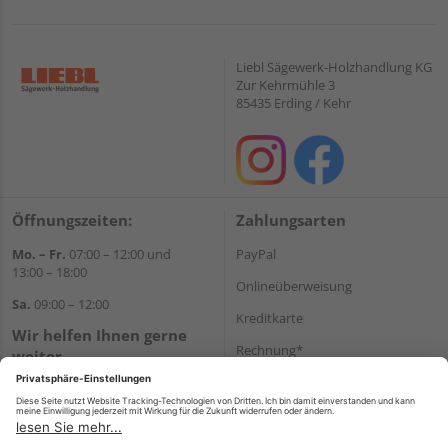
Liebl Sägewerk-Holzhandlung KG
Zur Kehrmühle 3
85435 Erding / Kehr
Öffnungszeiten:
Zahlungsarten
Mo. – Fr.
07:00 – 12:00 und
PayPal
13:00 – 18:00
Onlineüberweisung
Sa.
09:00 – 12:00
Kreditkarte
Wir helfen Ihnen gerne
Rechnung*
weiter
Tel.:
+49 8122 14197
*Bonität vorausgesetzt
E-Mail:
vertrieb@holz-liebl.de
Versand
Versandkosten