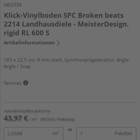
MEISTER
Klick-Vinylboden SPC Broken beats
2214 Landhausdiele - MeisterDesign.
rigid RL 600 S
Artikelinformationen
183 x 22,5 cm, 8 mm stark, Synchronprägestruktur, Angle-
Angle / Snap
Services
vue.ads.buyBox.price.rrp
43,97 €
/ m²
(90,53 € / Paket(e))
m²
Paket(e)