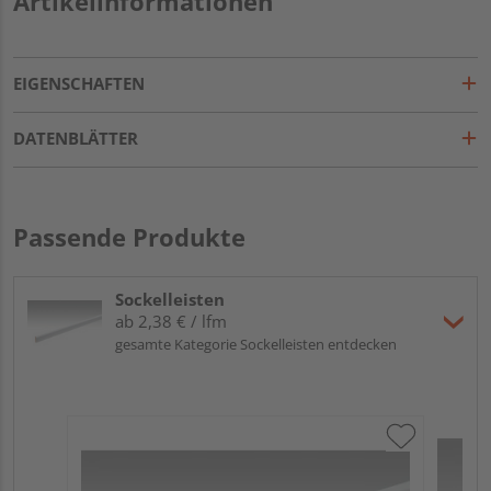
Artikelinformationen
EIGENSCHAFTEN
DATENBLÄTTER
Passende Produkte
Sockelleisten
ab 2,38 € / lfm
gesamte Kategorie Sockelleisten entdecken
ME
Fu