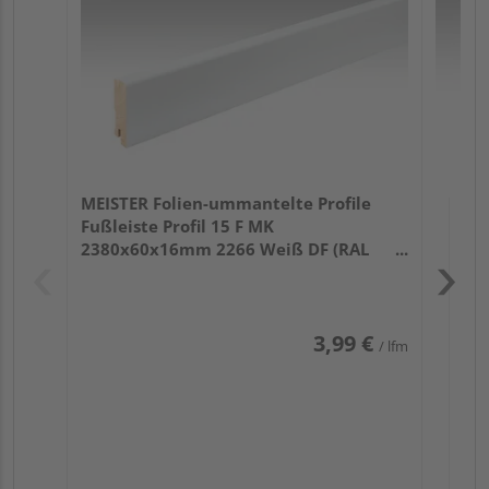
32
MEISTER Folien-ummantelte Profile
Fußleiste Profil 15 F MK
2380x60x16mm 2266 Weiß DF (RAL
9016)
3,99 €
/ lfm