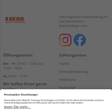
Liebl Sägewerk-Holzhandlung KG
Zur Kehrmühle 3
85435 Erding / Kehr
Öffnungszeiten:
Zahlungsarten
Mo. – Fr.
07:00 – 12:00 und
PayPal
13:00 – 18:00
Onlineüberweisung
Sa.
09:00 – 12:00
Kreditkarte
Wir helfen Ihnen gerne
Rechnung*
weiter
Tel.:
+49 8122 14197
*Bonität vorausgesetzt
E-Mail:
vertrieb@holz-liebl.de
Versand
Versandkosten