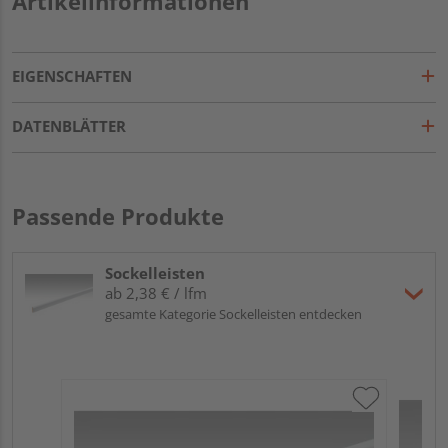
Artikelinformationen
EIGENSCHAFTEN
DATENBLÄTTER
Passende Produkte
Sockelleisten
ab 2,38 € / lfm
gesamte Kategorie Sockelleisten entdecken
ME
Fu