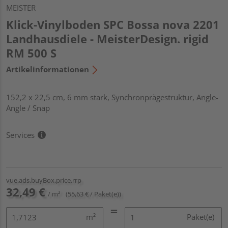
MEISTER
Klick-Vinylboden SPC Bossa nova 2201
Landhausdiele - MeisterDesign. rigid
RM 500 S
Artikelinformationen
152,2 x 22,5 cm, 6 mm stark, Synchronprägestruktur, Angle-
Angle / Snap
Services
vue.ads.buyBox.price.rrp
32,49 €
/ m²
(55,63 € / Paket(e))
m²
Paket(e)