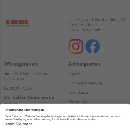
Liebl Sägewerk-Holzhandlung KG
Zur Kehrmühle 3
85435 Erding / Kehr
Öffnungszeiten:
Zahlungsarten
Mo. – Fr.
07:00 – 12:00 und
PayPal
13:00 – 18:00
Onlineüberweisung
Sa.
09:00 – 12:00
Kreditkarte
Wir helfen Ihnen gerne
Rechnung*
weiter
Tel.:
+49 8122 14197
*Bonität vorausgesetzt
E-Mail:
vertrieb@holz-liebl.de
Versand
Versandkosten