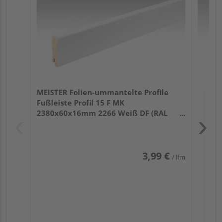
32
MEISTER Folien-ummantelte Profile
Fußleiste Profil 15 F MK
2380x60x16mm 2266 Weiß DF (RAL
9016)
3,99 €
/ lfm