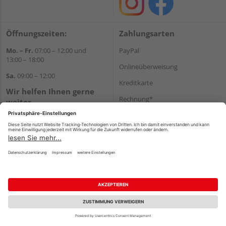
Öffnungszeiten:
Zahlungsarten
Mo. – Fr.
07:00 – 12:00 und
PayPal
13:00 – 18:00
Onlineüberweisung
Sa.
09:00 – 12:00
Kreditkarte
Wir helfen Ihnen gerne
Rechnung*
weiter
Tel.:
+49 8122 14197
*Bonität vorausgesetzt
E-Mail:
vertrieb@holz-liebl.de
Versand
Versandkosten
Impressum
AGB
Widerruf
Datenschutz
Reservierungsbedingungen
Vertrag widerrufen
©
HolzLand GmbH